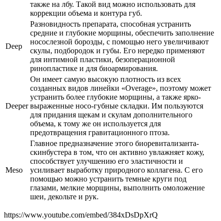
также на лбу. Такой вид можно использовать для
коррекции объема и контура губ.
Разновидность препарата, способная устранить
средние и глубокие морщины, обеспечить заполнение
носослезной борозды, с помощью него увеличивают
Deep
скулы, подбородок и губы. Его нередко применяют
для интимной пластики, безоперационной
ринопластике и для биоармирования.
Он имеет самую высокую плотность из всех
созданных видов линейки «Overage», поэтому может
устранить более глубокие морщины, а также ярко-
Deeper
выраженные носо-губные складки. Им пользуются
для придания щекам и скулам дополнительного
объема, к тому же он используется для
предотвращения гравитационного птоза.
Главное предназначение этого биоревитализанта-
скинбустера в том, что он активно увлажняет кожу,
способствует улучшению его эластичности и
Meso
усиливает выработку природного коллагена. С его
помощью можно устранить темные круги под
глазами, мелкие морщины, выполнить омоложение
шеи, декольте и рук.
https://www.youtube.com/embed/384xDsDpXrQ