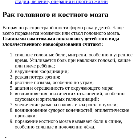
стадии, лечение, операция и прогноз жизни
Рак головного и костного мозга
Вторая по распространённости форма рака у детей. Чаще
всего поражается мозжечок или ствол головного мозга.
Главными симптомами онкологии у детей того вида
злокачественного новообразования считают:
сильные головные боли, мигрени, особенно в утреннее
время. Усиливается боль при наклонах головой, кашле
или плаче ребёнка;
нарушения координации;
резкая потеря зрения;
рвотные позывы, особенно по утрам;
апатия и отрешенность от окружающего мира;
возникновения психических отклонений, особенно
слуховых и зрительных галлюцинаций;
увеличение размера головы из-за роста опухоли;
возникновение судорог конечностей, эпилептические
припадки;
поражение костного мозга вызывает боли в спине,
особенно сильные в положении лёжа.