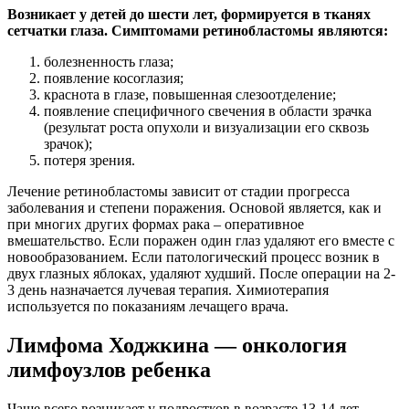
Возникает у детей до шести лет, формируется в тканях
сетчатки глаза. Симптомами ретинобластомы являются:
болезненность глаза;
появление косоглазия;
краснота в глазе, повышенная слезоотделение;
появление специфичного свечения в области зрачка
(результат роста опухоли и визуализации его сквозь
зрачок);
потеря зрения.
Лечение ретинобластомы зависит от стадии прогресса
заболевания и степени поражения. Основой является, как и
при многих других формах рака – оперативное
вмешательство. Если поражен один глаз удаляют его вместе с
новообразованием. Если патологический процесс возник в
двух глазных яблоках, удаляют худший. После операции на 2-
3 день назначается лучевая терапия. Химиотерапия
используется по показаниям лечащего врача.
Лимфома Ходжкина — онкология
лимфоузлов ребенка
Чаще всего возникает у подростков в возрасте 13-14 лет,