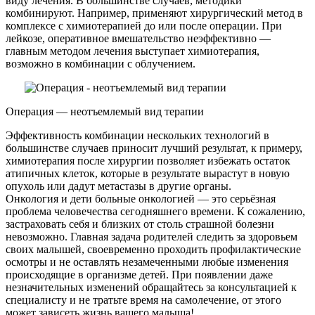
виду лечения. В большинстве случаев, методики
комбинируют. Например, применяют хирургический метод в
комплексе с химиотерапией до или после операции. При
лейкозе, оперативное вмешательство неэффективно —
главным методом лечения выступает химиотерапия,
возможно в комбинации с облучением.
Операция — неотъемлемый вид терапии
Эффективность комбинации нескольких технологий в
большинстве случаев приносит лучший результат, к примеру,
химиотерапия после хирургии позволяет избежать остаток
атипичных клеток, которые в результате вырастут в новую
опухоль или дадут метастазы в другие органы.
Онкология и дети больные онкологией — это серьёзная
проблема человечества сегодняшнего времени. К сожалению,
застраховать себя и близких от столь страшной болезни
невозможно. Главная задача родителей следить за здоровьем
своих малышей, своевременно проходить профилактические
осмотры и не оставлять незамеченными любые изменения
происходящие в организме детей. При появлении даже
незначительных изменений обращайтесь за консультацией к
специалисту и не тратьте время на самолечение, от этого
может зависеть жизнь вашего малыша!