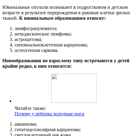
Ювинальные опухоли возникают в подростковом и детском
возрасте в результате перерождения в раковые клетки зрелых
тканей.
К ювинальным образованиям относят:
лимфогранулематоз;
неходжскинские лимфомы;
астроцитома;
синовиальноклеточная карцинома;
остеогенная саркома.
Новообразования по взрослому типу встречаются у детей
крайне редко, к ним относятся:
Читайте также:
Почему у ребенка холодные ноги
шваннома;
гепатоцеллюлярная карцинома;
светлоклеточный рак кожи.