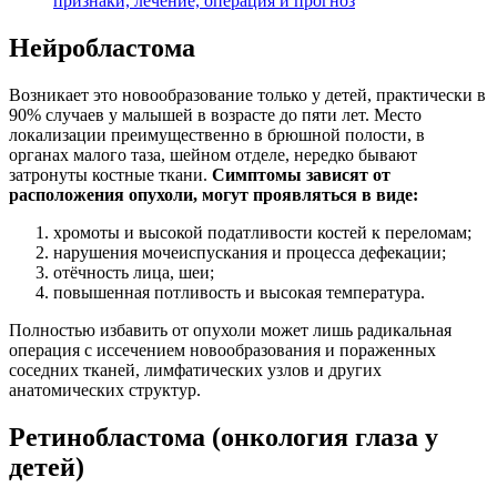
признаки, лечение, операция и прогноз
Нейробластома
Возникает это новообразование только у детей, практически в
90% случаев у малышей в возрасте до пяти лет. Место
локализации преимущественно в брюшной полости, в
органах малого таза, шейном отделе, нередко бывают
затронуты костные ткани.
Симптомы зависят от
расположения опухоли, могут проявляться в виде:
хромоты и высокой податливости костей к переломам;
нарушения мочеиспускания и процесса дефекации;
отёчность лица, шеи;
повышенная потливость и высокая температура.
Полностью избавить от опухоли может лишь радикальная
операция с иссечением новообразования и пораженных
соседних тканей, лимфатических узлов и других
анатомических структур.
Ретинобластома (онкология глаза у
детей)