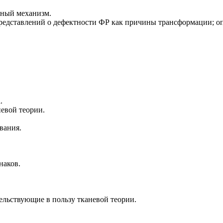
рный механизм.
редставлений о дефектности ФР как причины трансформации; оп
.
евой теории.
вания.
наков.
ельствующие в пользу тканевой теории.