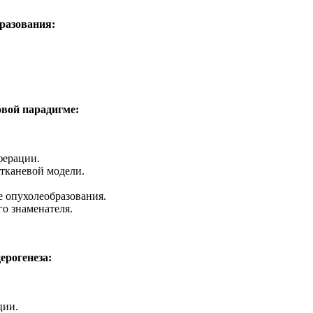
разования:
.
овой парадигме:
ферации.
 тканевой модели.
 опухолеобразования.
о знаменателя.
ерогенеза:
ции.