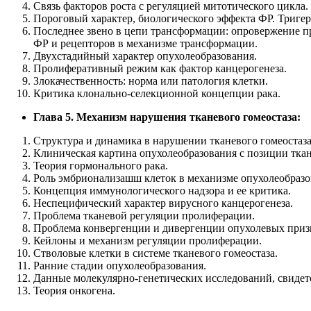
Связь факторов роста с регуляцией митотического цикла.
Пороговый характер, биологического эффекта ФР. Триге
Последнее звено в цепи трансформации: опровержение п
ФР и рецепторов в механизме трансформации.
Двухстадийный характер опухолеобразования.
Пролиферативный режим как фактор канцерогенеза.
Злокачественность: норма или патология клетки.
Критика клонально-селекционной концепции рака.
Глава 5. Механизм нарушения тканевого гомеостаза:
Структура и динамика в нарушении тканевого гомеостаза
Клиническая картина опухолеобразования с позиции ткан
Теория гормонального рака.
Роль эмбрионализашш клеток в механизме опухолеобразо
Концепция иммунологического надзора и ее критика.
Неспецифический характер вирусного канцерогенеза.
Проблема тканевой регуляции пролиферации.
Проблема конвергенции и дивергенции опухолевых приз
Кейлоны и механизм регуляции пролиферации.
Стволовые клетки в системе тканевого гомеостаза.
Ранние стадии опухолеобразования.
Данные молекулярно-генетических исследований, свидет
Теория онкогена.