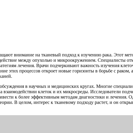
ащают внимание на тканевый подход к изучению рака. Этот метод
действие между опухолью и микроокружением. Специалисты отме
тегиям лечения. Врачи подчеркивают важность изучения клеточ
ие этих процессов откроет новые горизонты в борьбе с раком, 
каней.
обсуждения в научных и медицинских кругах. Многие специалис
а взаимодействии клеток и их микросреды. Исследователи подче
привести к более эффективным методам диагностики и лечения. 
ории. В целом, интерес к тканевому подходу растет, и он откр