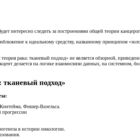
будет интересно следить за построениями общей теории канцеро
риближение к идеальному средству, названному принципом «золо
 теория рака: тканевый подход» не является обзорной, приведе
цент делается на логике взаимосвязи данных, на системном, бо
: тканевый подход»
за:
 Контейма, Фишер-Ваэельса.
 прогрессии
огенеза в истории онкологии.
аэования.