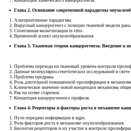
Концепции химического канцерогенеза.
Глава 2. Основание современной парадигмы опухолеоб
Альтернативные парадигмы.
Вирусный канцерогенез с позиции тканевой модели рака
Спонтанная малигнизация in vitro.
Временной аспект опухолеобразования.
Глава 3. Тканевая теория канцерогенеза. Введение к н
Проблема перехода на тканевый уровень контроля проли
Данные молекулярно-генетических исследований в свете
Проблема предрака.
Роль длительной повышенной пролиферации в механизме
Клиническое значение новой концепции механизма общег
Рак на почве старения.
Концепция канцерогенного профиля.
Глава 4. Рецепторы и факторы роста в механизме канц
Пути передачи информации в ядро.
Роль факторов роста в механизме опухолеобразования.
Биология рецепторов и их участие в контроле пролифера