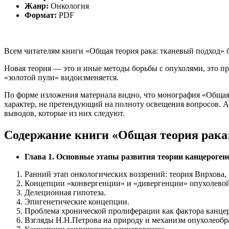
Жанр:
Онкология
Формат:
PDF
Всем читателям книги «Общая теория рака: тканевый подход» 
Новая теория — это и иные методы борьбы с опухолями, это п
«золотой пули» видоизменяется.
По форме изложения материала видно, что монография «Общая
характер, не претендующий на полноту освещения вопросов. Ак
выводов, которые из них следуют.
Содержание книги «Общая теория рака
Глава 1. Основные этапы развития теории канцерогене
Ранний этап онкологических воззрений: теория Вирхова,
Концепции «конвергенции» и «дивергенции» опухолевой
Делеционная гипотеза.
Эпигенетические концепции.
Проблема хронической пролиферации как фактора канцер
Взгляды Н.Н.Петрова на природу и механизм опухолеобр