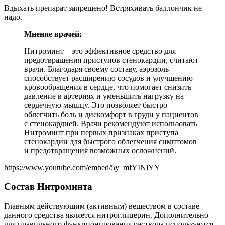
Вдыхать препарат запрещено! Встряхивать баллончик не
надо.
Мнение врачей:
Нитроминт – это эффективное средство для
предотвращения приступов стенокардии, считают
врачи. Благодаря своему составу, аэрозоль
способствует расширению сосудов и улучшению
кровообращения в сердце, что помогает снизить
давление в артериях и уменьшить нагрузку на
сердечную мышцу. Это позволяет быстро
облегчить боль и дискомфорт в груди у пациентов
с стенокардией. Врачи рекомендуют использовать
Нитроминт при первых признаках приступа
стенокардии для быстрого облегчения симптомов
и предотвращения возможных осложнений.
https://www.youtube.com/embed/5y_mfYINiYY
Состав Нитроминта
Главным действующим (активным) веществом в составе
данного средства является нитроглицерин. Дополнительно
для правильного функционирования раствора используются