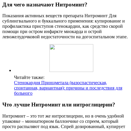
Для чего назначают Нитроминт?
Показания активных веществ препарата Нитроминт Для
сублингвального и буккального применения: купирование и
профилактика приступов стенокардии, как средство скорой
помощи при остром инфаркте миокарда и острой
левожелудочковой недостаточности на догоспитальном этапе.
Читайте также:
Стенокардия Принцметала (вазоспастическая,
спонтанная, вариантная): причины и последствия для
больного
Что лучше Нитроминт или нитроглицерин?
Нитроминт – это тот же нитроглицерин, но в очень удобной
упаковке – миниатюрном баллончике со спреем, который
просто распыляют под язык. Спрей дозированный, купирует