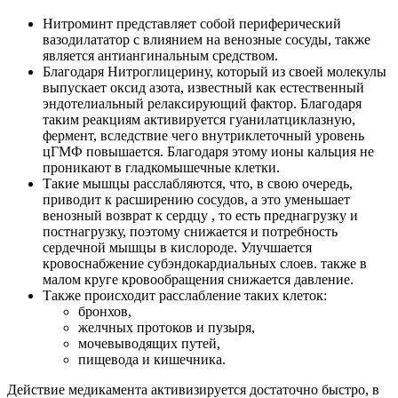
Нитроминт представляет собой периферический
вазодилататор с влиянием на венозные сосуды, также
является антиангинальным средством.
Благодаря Нитроглицерину, который из своей молекулы
выпускает оксид азота, известный как естественный
эндотелиальный релаксирующий фактор. Благодаря
таким реакциям активируется гуанилатциклазную,
фермент, вследствие чего внутриклеточный уровень
цГМФ повышается. Благодаря этому ионы кальция не
проникают в гладкомышечные клетки.
Такие мышцы расслабляются, что, в свою очередь,
приводит к расширению сосудов, а это уменьшает
венозный возврат к сердцу , то есть преднагрузку и
постнагрузку, поэтому снижается и потребность
сердечной мышцы в кислороде. Улучшается
кровоснабжение субэндокардиальных слоев. также в
малом круге кровообращения снижается давление.
Также происходит расслабление таких клеток:
бронхов,
желчных протоков и пузыря,
мочевыводящих путей,
пищевода и кишечника.
Действие медикамента активизируется достаточно быстро, в