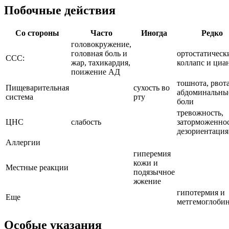
Побочные действия
Со стороны
Часто
Иногда
Редко
головокружение,
головная боль и
ортостатическ
ССС:
жар, тахикардия,
коллапс и циан
поижение АД
тошнота, рвот
Пищеварительная
сухость во
абдоминальны
система
рту
боли
тревожность,
ЦНС
слабость
заторможеннос
дезориентация
Аллергии
гиперемия
кожи и
Местные реакции
подязычное
жжение
гипотермия и
Еще
метгемоглоби
Особые указания