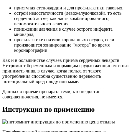
приступах стенокардии и для профилактики таковых,
острой недостаточности (левожелудочковой), то есть
сердечной астме, как часть комбинированного,
вспомогательного лечения.
понижении давления в случае острого инфаркта
миокарда,
профилактике спазмов коронарных сосудов, если
производится зондирование “мотора” во время
коронарографии.
Как и в большинстве случаев приема сердечных лекарств
Нитроминт беременным и кормящим грудью женщинам стоит
принимать лишь в случае, когда польза от такого
употребления способна существенно перевесить
потенциальный вред плоду или маме.
Данных о приеме препарата теми, кто не достиг
совершеннолетия, не имеется.
Инструкция по применению
Периферический вазодилататор стоит применять в