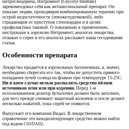
нитроглицерина, Нитроминт (Glyceryl trinitrate)
зарекомендовал себя как антиангинальный препарат. Он
показан людям, проходящим комбинированную терапию при
острой недостаточности (левожелудочковой), либо
страдающим от приступов стенокардии и в целях
профилактики таковой. О показаниях к применению,
инструкции к аэрозолю Нитроминт, аналогах лекарства,
отзывах о спрее и его аналогах расскажет наша сегодняшняя
статья.
Особенности препарата
Лекарство продается в аэрозольных баллончиках, а, значит,
необходимо сберегать его так, чтобы не допустить прямого
попадания лучей солнца на флакон при температуре 15-25С.
Ни в коем случае нельзя распылять средство вблизи
источников огня или при курении.
Перед 1-м
использованием дозатор бутылочки должен быть заполнен,
для чего прежде снимают защитный колпачок и после делают
несколько нажатий, пока спрей не появится.
Выпускает его компания Видал. В лекарственном
справочнике это вазодилатирующее средство можно найти
под кодом C01DA02.