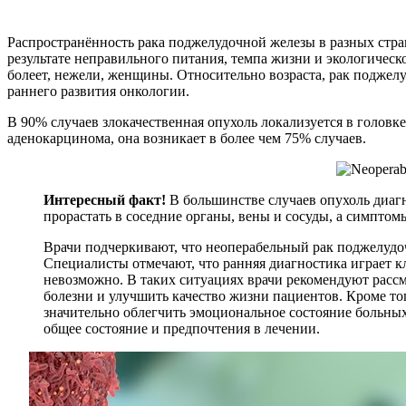
Распространённость рака поджелудочной железы в разных стран
результате неправильного питания, темпа жизни и экологиче
болеет, нежели, женщины. Относительно возраста, рак поджелу
раннего развития онкологии.
В 90% случаев злокачественная опухоль локализуется в головк
аденокарцинома, она возникает в более чем 75% случаев.
Интересный факт!
В большинстве случаев опухоль диагн
прорастать в соседние органы, вены и сосуды, а симптом
Врачи подчеркивают, что неоперабельный рак поджелудо
Специалисты отмечают, что ранняя диагностика играет к
невозможно. В таких ситуациях врачи рекомендуют рассм
болезни и улучшить качество жизни пациентов. Кроме то
значительно облегчить эмоциональное состояние больны
общее состояние и предпочтения в лечении.