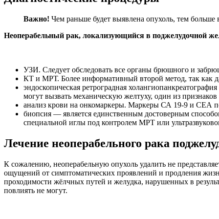
Важно!
Чем раньше будет выявлена опухоль, тем больше 
Неоперабельный рак, локализующийся в поджелудочной же
УЗИ. Следует обследовать все органы брюшного и забрю
КТ и МРТ. Более информативный второй метод, так как 
эндоскопическая ретроградная холангиопанкреатография
могут вызвать механическую желтуху, один из признаков 
анализ крови на онкомаркеры. Маркеры СА 19-9 и СЕА п
биопсия — является единственным достоверным способом 
специальной иглы под контролем МРТ или ультразвуковог
Лечение неоперабельного рака поджелу
К сожалению, неоперабельную опухоль удалить не представляе
ощущений от симптоматических проявлений и продления жизни 
проходимости жёлчных путей и желудка, нарушенных в результ
повлиять не могут.