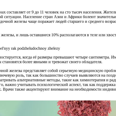
ах составляет от 9 до 11 человек на сто тысяч населения. Жите
ской ситуации. Население стран Азии и Африки болеют значите
дочной железы чаще поражает людей старшего и среднего возрас
е железы, и лишь оставшиеся 10% располагаются в теле или хвос
остируется, когда её размеры превышают четыре сантиметра. И
ы становятся более явными и тревожат своего обладателя.
чной железы представляет собой серьезную медицинскую пробл
лючевую роль, так как большинство случаев выявляются на поздн
атривать альтернативные методы, такие как химиотерапия и рад
го, важно учитывать психологический аспект, так как поддержк
х. Врачи также акцентируют внимание на необходимости индивид