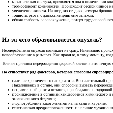
механическая желтуха, проявляется она в пожелтении кож
тромбофлебит конечностей. Происходит беспричинное на 
увеличение живота. На поздних стадиях размеры брюшины
тошнота, рвота, отрыжка неприятным запахом;
общая слабость, головокружение, потеря трудоспособно
Из-за чего образовывается опухоль?
Неоперабельная опухоль возникает не сразу. Изначально проис
новообразование в размерах. Как правило, к тому моменту, ког
Точные причины перерождения здоровой клетки в атипичную о
Но существует ряд факторов, которые способны спровоциро
наличие хронического панкреатита, Воспалительный про
Накапливаясь в органе, они способны вызвать перерожде
неправильный режим питания, преобладание нездорово
проникновение в организм канцерогенов химического и ф
экологического бедствия;
злоупотребление алкогольными напитками и курение;
генетическая предрасположенность и наличие мутационны