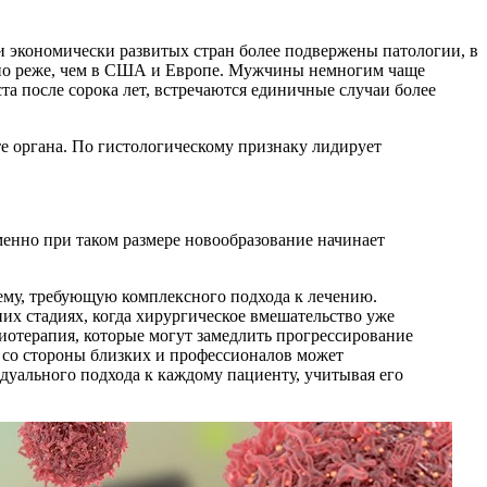
ли экономически развитых стран более подвержены патологии, в
льно реже, чем в США и Европе. Мужчины немногим чаще
та после сорока лет, встречаются единичные случаи более
те органа. По гистологическому признаку лидирует
менно при таком размере новообразование начинает
ему, требующую комплексного подхода к лечению.
их стадиях, когда хирургическое вмешательство уже
иотерапия, которые могут замедлить прогрессирование
а со стороны близких и профессионалов может
уального подхода к каждому пациенту, учитывая его