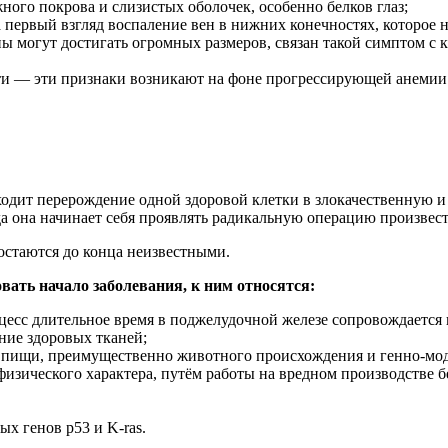
ного покрова и слизистых оболочек, особенно белков глаз;
первый взгляд воспаление вен в нижних конечностях, которое 
 могут достигать огромных размеров, связан такой симптом с 
сти — эти признаки возникают на фоне прогрессирующей анемии
ходит перерождение одной здоровой клетки в злокачественную и 
да она начинает себя проявлять радикальную операцию произвест
стаются до конца неизвестными.
вать начало заболевания, к ним относятся:
цесс длительное время в поджелудочной железе сопровождается
ние здоровых тканей;
й пищи, преимущественно животного происхождения и генно-м
изического характера, путём работы на вредном производстве 
х генов р53 и K-ras.