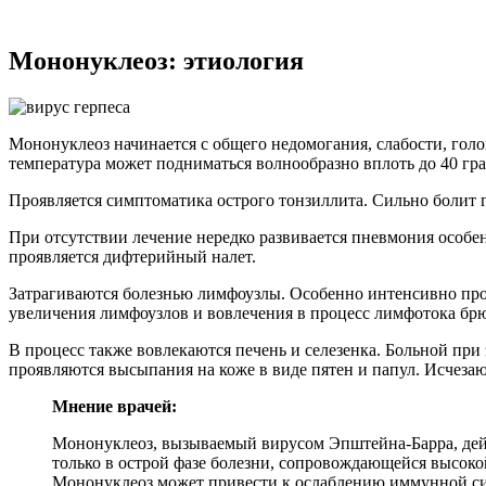
Мононуклеоз: этиология
Мононуклеоз начинается с общего недомогания, слабости, гол
температура может подниматься волнообразно вплоть до 40 гра
Проявляется симптоматика острого тонзиллита. Сильно болит го
При отсутствии лечение нередко развивается пневмония особе
проявляется дифтерийный налет.
Затрагиваются болезнью лимфоузлы. Особенно интенсивно проя
увеличения лимфоузлов и вовлечения в процесс лимфотока б
В процесс также вовлекаются печень и селезенка. Больной при
проявляются высыпания на коже в виде пятен и папул. Исчезают
Мнение врачей:
Мононуклеоз, вызываемый вирусом Эпштейна-Барра, дейс
только в острой фазе болезни, сопровождающейся высоко
Мононуклеоз может привести к ослаблению иммунной сис