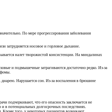
значительно. По мере прогрессирования заболевания
изи затрудняется носовое и горловое дыхание.
вывается налет творожистой консистенции. На миндалинах
ховые и подмышечные затрагиваются достаточно редко. Из-за
мфомы.
у, диарею. Нарушается сон. Из-за воспаления в брюшине
чи подчеркивают, что его опасность заключается не
о и в потенциальных долгосрочных последствиях.
. Кроме того, у некоторых пациентов возникают