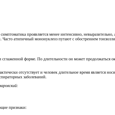
имптоматика проявляется менее интенсивно, невыразительно, а 
Часто атипичный мононуклеоз путают с обострением тонзиллита
 сглаженной форме. По длительности он может продолжаться око
ктически отсутствует и человек длительное время является носи
еспираторных заболеваний.
маровский:
ющие признаки: