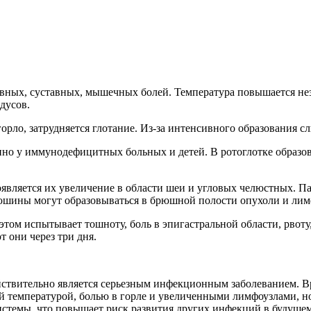
овных, суставных, мышечных болей. Температура повышается не
дусов.
рло, затрудняется глотание. Из-за интенсивного образования сл
нно у иммунодефицитных больных и детей. В ротоглотке образо
вляется их увеличение в области шеи и угловых челюстных. Па
рюшины могут образовываться в брюшной полости опухоли и ли
 этом испытывает тошноту, боль в эпигастральной области, рвот
 они через три дня.
твительно является серьезным инфекционным заболеванием. Вра
й температурой, болью в горле и увеличенными лимфоузлами, н
темы, что повышает риск развития других инфекций в будущем