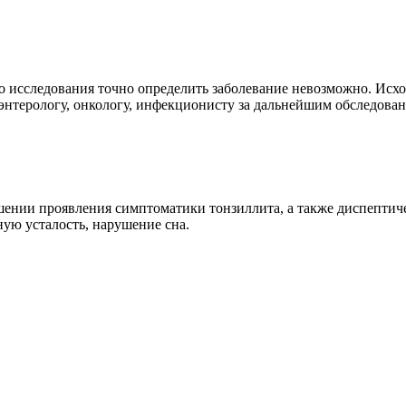
ого исследования точно определить заболевание невозможно. Ис
оэнтерологу, онкологу, инфекционисту за дальнейшим обследова
ении проявления симптоматики тонзиллита, а также диспептичес
ную усталость, нарушение сна.