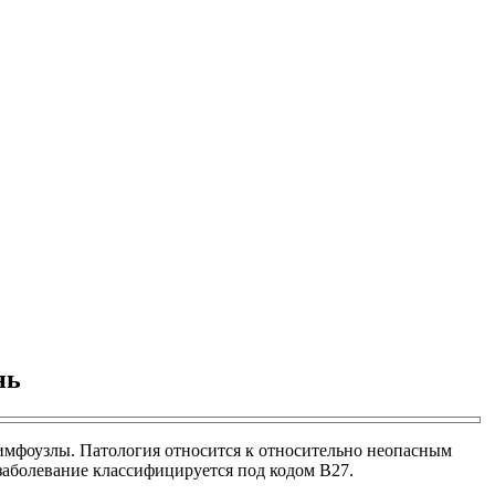
нь
имфоузлы. Патология относится к относительно неопасным
 заболевание классифицируется под кодом В27.