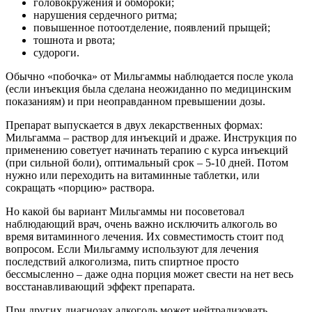
головокружения и обмороки;
нарушения сердечного ритма;
повышенное потоотделение, появлений прыщей;
тошнота и рвота;
судороги.
Обычно «побочка» от Мильгаммы наблюдается после укола
(если инъекция была сделана неожиданно по медицинским
показаниям) и при неоправданном превышении дозы.
Препарат выпускается в двух лекарственных формах:
Мильгамма – раствор для инъекций и драже. Инструкция по
применению советует начинать терапию с курса инъекций
(при сильной боли), оптимальный срок – 5-10 дней. Потом
нужно или переходить на витаминные таблетки, или
сокращать «порцию» раствора.
Но какой бы вариант Мильгаммы ни посоветовал
наблюдающий врач, очень важно исключить алкоголь во
время витаминного лечения. Их совместимость стоит под
вопросом. Если Мильгамму используют для лечения
последствий алкоголизма, пить спиртное просто
бессмысленно – даже одна порция может свести на нет весь
восстанавливающий эффект препарата.
При других диагнозах алкоголь может нейтрализовать