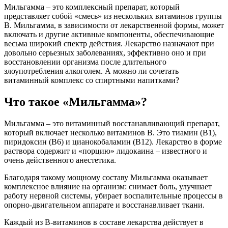
Мильгамма – это комплексный препарат, который
представляет собой «смесь» из нескольких витаминов группы
В. Мильгамма, в зависимости от лекарственной формы, может
включать и другие активные компоненты, обеспечивающие
весьма широкий спектр действия. Лекарство назначают при
довольно серьезных заболеваниях, эффективно оно и при
восстановлении организма после длительного
злоупотребления алкоголем. А можно ли сочетать
витаминный комплекс со спиртными напитками?
Что такое «Мильгамма»?
Мильгамма – это витаминный восстанавливающий препарат,
который включает несколько витаминов В. Это тиамин (В1),
пиридоксин (В6) и цианокобаламин (В12). Лекарство в форме
раствора содержит и «порцию» лидокаина – известного и
очень действенного анестетика.
Благодаря такому мощному составу Мильгамма оказывает
комплексное влияние на организм: снимает боль, улучшает
работу нервной системы, убирает воспалительные процессы в
опорно-двигательном аппарате и восстанавливает ткани.
Каждый из В-витаминов в составе лекарства действует в