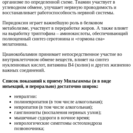
организме по определенной схеме. Тиамин участвует в
углеводном обмене, улучшает нервную проводимость и
восстанавливает работоспособность нервной системы.
Пиридоксин играет важнейшую роль в белковом
метаболизме, участвует в переработке жиров. А также влияет
на выработку триптофана – аминокислоты, обеспечивающий
полноценный синтез серотонина и «гормона сна»
мелатонина.
Цианокобаламин принимает непосредственное участие во
внутриклеточном обмене веществ, влияет на синтез
нуклеиновых кислот, витамина В4 (холин) и других жизненно
важных соединений.
Список показаний к приему Мильгаммы (и в виде
инъекций, и перорально) достаточно широк:
невралгии:
полиневропатия (в том числе алкогольная);
невропатия (в том числе алкогольная);
ганглиониты (воспаления нервных узлов);
мышечные судороги в ночное время;
неврологические симптомы остеохондроза
позвоночника;