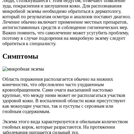
Люди, столкнувшиеся с этим недугом, отмечают появление
зуда, покраснения и шелушения кожи. Для распознавания
микробной экземы необходимо обратиться к дерматологу,
который по результатам осмотра и анализов поставит диагноз.
Лечение обычно включает применение местных препаратов,
антигистаминных средств и соблюдение гигиенических мер.
Важно помнить, что самолечение может усугубить проблему,
поэтому в случае подозрения на микробную экзему следует
обратиться к специалисту.
Симптомы
Область поражения располагается обычно на нижних
конечностях, что обусловлено часто ухудшенным
кровообращением. Сами очаги высыпаний настолько
крупные, что между ними может не располагаться участков
здоровой кожи. В воспаленной области кожи присутствуют
как мокнущие участки, так и пустулы с серозным или
гнойным содержимым.
Экзема этого вида характеризуется и обильным количеством
гнойных корок, которые разрастаются. На протяжении
заболевания ощущается сильный зуд.