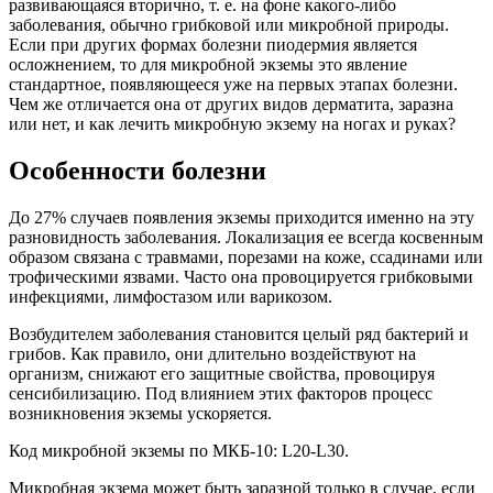
развивающаяся вторично, т. е. на фоне какого-либо
заболевания, обычно грибковой или микробной природы.
Если при других формах болезни пиодермия является
осложнением, то для микробной экземы это явление
стандартное, появляющееся уже на первых этапах болезни.
Чем же отличается она от других видов дерматита, заразна
или нет, и как лечить микробную экзему на ногах и руках?
Особенности болезни
До 27% случаев появления экземы приходится именно на эту
разновидность заболевания. Локализация ее всегда косвенным
образом связана с травмами, порезами на коже, ссадинами или
трофическими язвами. Часто она провоцируется грибковыми
инфекциями, лимфостазом или варикозом.
Возбудителем заболевания становится целый ряд бактерий и
грибов. Как правило, они длительно воздействуют на
организм, снижают его защитные свойства, провоцируя
сенсибилизацию. Под влиянием этих факторов процесс
возникновения экземы ускоряется.
Код микробной экземы по МКБ-10: L20-L30.
Микробная экзема может быть заразной только в случае, если