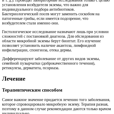
и т. д.). Проводят лабораторные исследования только с целью
установления возбудителя экземы, что важно для
индивидуального подбора антибиотиков.
Бактериологический посев могут заменить соскобом на
патогенные грибы, если имеется подозрение, что
возбудителем стали именно они.
Гистологическое исследование назначают лишь при условии
сложностей с постановкой диагноза. Для обследования из
области микробной экземы берут биоптат. Его изучение
позволяет установить наличие акантоза, лимфоидной
инфильтрации, спонгиоза, отека дермы.
Дифференцируют заболевание от других видов экземы,
семейной пузырчатки (доброкачественного течения),
ретикулеза, дерматита, псориаза.
Лечение
Терапевтическим способом
Самое важное значение придается лечению того заболевания,
которое спровоцировало микробную экзему. Терапия разная,
поэтому в данном случае рекомендации даются только врачом
индивидуально.