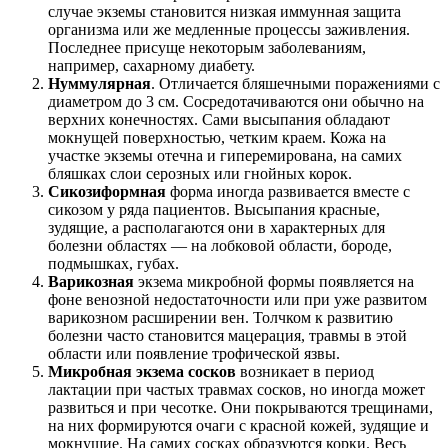
случае экземы становится низкая иммунная защита
организма или же медленные процессы заживления.
Последнее присуще некоторым заболеваниям,
например, сахарному диабету.
Нуммулярная
. Отличается бляшечными поражениями с
диаметром до 3 см. Сосредотачиваются они обычно на
верхних конечностях. Сами высыпания обладают
мокнущей поверхностью, четким краем. Кожа на
участке экземы отечна и гиперемирована, на самих
бляшках слои серозных или гнойных корок.
Сикозиформная
форма иногда развивается вместе с
сикозом у ряда пациентов. Высыпания красные,
зудящие, а располагаются они в характерных для
болезни областях — на лобковой области, бороде,
подмышках, губах.
Варикозная
экзема микробной формы появляется на
фоне венозной недостаточности или при уже развитом
варикозном расширении вен. Толчком к развитию
болезни часто становится мацерация, травмы в этой
области или появление трофической язвы.
Микробная экзема сосков
возникает в период
лактации при частых травмах сосков, но иногда может
развиться и при чесотке. Они покрываются трещинами,
на них формируются очаги с красной кожей, зудящие и
мокнущие. На самих сосках образуются корки. Весь