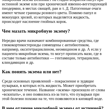
истинной экземе или при хронической язвенно-вегетирующей
пиодермии, в местах свищей, ран и т. Д. Патогенные очаги
имеют четкие границы розового цвета. Помимо папул и
мокнущих эрозий, из которых выделяется жидкость,
происходит наслоение гнойных корок.
Чем мазать микробную экзему?
Нередко врачи назначают комбинированные средства, где
глюкокортикостероиды совмещены с антибиотиком,
например, окситетрациклином, неомицином и др. А если у
пациента микробная экзема, то могут прописать мази, где в
составе только антибиотики — гентамицин, тетрациклин,
клиндамицин и др.
Как понять экзема или нет?
Среди основных проявлений – покраснение и зудящие
пузырьки, в которых есть жидкость. Может приобретать
хроническое течение. Название «экзема» произошло от слова
«вскипать», и оно появилось из-за того, что пузырьки при
этой болезни похожи на те, что появляются в кипящей воде.
В чем отличие микробной экземы от истинной?