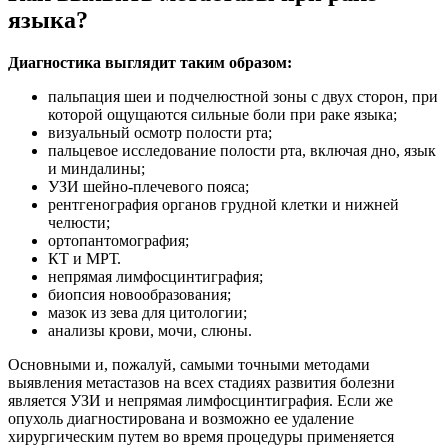
языка?
Диагностика выглядит таким образом:
пальпация шеи и подчелюстной зоны с двух сторон, при
которой ощущаются сильные боли при раке языка;
визуальный осмотр полости рта;
пальцевое исследование полости рта, включая дно, язык
и миндалины;
УЗИ шейно-плечевого пояса;
рентгенография органов грудной клетки и нижней
челюсти;
ортопантомография;
КТ и МРТ.
непрямая лимфосцинтиграфия;
биопсия новообразования;
мазок из зева для цитологии;
анализы крови, мочи, слюны.
Основными и, пожалуй, самыми точными методами
выявления метастазов на всех стадиях развития болезни
является УЗИ и непрямая лимфосцинтиграфия. Если же
опухоль диагностирована и возможно ее удаление
хирургическим путем во время процедуры применяется