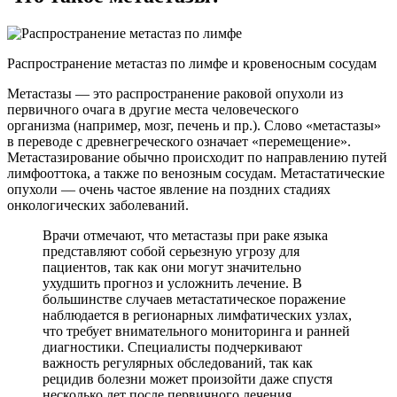
Распространение метастаз по лимфе и кровеносным сосудам
Метастазы — это распространение раковой опухоли из
первичного очага в другие места человеческого
организма (например, мозг, печень и пр.). Слово «метастазы»
в переводе с древнегреческого означает «перемещение».
Метастазирование обычно происходит по направлению путей
лимфооттока, а также по венозным сосудам. Метастатические
опухоли — очень частое явление на поздних стадиях
онкологических заболеваний.
Врачи отмечают, что метастазы при раке языка
представляют собой серьезную угрозу для
пациентов, так как они могут значительно
ухудшить прогноз и усложнить лечение. В
большинстве случаев метастатическое поражение
наблюдается в регионарных лимфатических узлах,
что требует внимательного мониторинга и ранней
диагностики. Специалисты подчеркивают
важность регулярных обследований, так как
рецидив болезни может произойти даже спустя
несколько лет после первичного лечения.