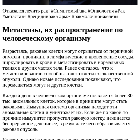
Отказался лечить рак! #СимптомыРака #Онкология #Рак
#метастазы #рецидиврака #рмж #ракмолочнойжелезы
Метастазы, их распространение по
человеческому организму
Разрастаясь, раковые клетки могут отрываться от первичной
опухоли, проникать в лимфатические и кровеносные сосуды,
циркулировать в крови и метастазировать в нормальных
тканях в других частях тела. Ранее считалось, что к
метастазированию способны только клетки злокачественной
опухоли. Однако новые исследования показывают, что
перемещаться могут и другие клетки.
Каждый день в человеческом организме появляется белее 30
тыс. аномальных клеток, которые в принципе могут стать
раковыми. Иммунная система организма находит эти
аномальные клетки и уничтожает их. Если же по какой-то
причине иммунитет пропустил раковую клетку, начинается
беспрерывное деление ее, в результате чего образовывается
раковая опухоль.
Клетки по лимфе проникают во все органы человеческого