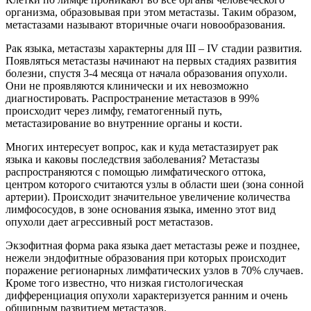
организма, образовывая при этом метастазы. Таким образом,
метастазами называют вторичные очаги новообразования.
Рак языка, метастазы характерны для III – IV стадии развития.
Появляться метастазы начинают на первых стадиях развития
болезни, спустя 3-4 месяца от начала образования опухоли.
Они не проявляются клинически и их невозможно
диагностировать. Распространение метастазов в 99%
происходит через лимфу, гематогенный путь,
метастазирование во внутренние органы и кости.
Многих интересует вопрос, как и куда метастазирует рак
языка и каковы последствия заболевания? Метастазы
распространяются с помощью лимфатического оттока,
центром которого считаются узлы в области шеи (зона сонной
артерии). Происходит значительное увеличение количества
лимфососудов, в зоне основания языка, именно этот вид
опухоли дает агрессивный рост метастазов.
Экзофитная форма рака языка дает метастазы реже и позднее,
нежели эндофитные образования при которых происходит
поражение регионарных лимфатических узлов в 70% случаев.
Кроме того известно, что низкая гистологическая
дифференциация опухоли характеризуется ранним и очень
обширным развитием метастазов.