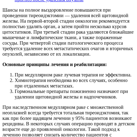
Шансы на полное выздоровление повышаются при
проведении тиреоидэктомии — удаления всей щитовидной
железы. На первой-второй стадии онкологии рекомендуется
полностью удалять орган, а затем пройти несколько курсов
цитостатиков. При третьей стадии рака удаляются ближайшие
мышечные и лимфатические ткани, а также пораженные
сосуды. При четвертой стадии патологического процесса
требуется удаление всех метастатических очагов и вторичных
опухолей, независимо от их локализации.
Основные принципы лечения и реабилитации:
При медуллярном раке лучевая терапия не эффективна.
Химиотерапия необходима во всех случаях, особенно
при отдаленных метастазах.
Гормональные препараты пожизненно назначают при
удалении щитовидной железы и надпочечников.
При наследственном медуллярном раке с множественной
неоплазией всегда требуется тотальная тиреоидэктомия, так
как при более щадящем лечении у 95% пациентов возникают
рецидивы. В некоторых случаях операцию проводят в детском
возрасте еще до проявлений онкологии. Такой подход к
лечению позволяет снизать количество пациентов с