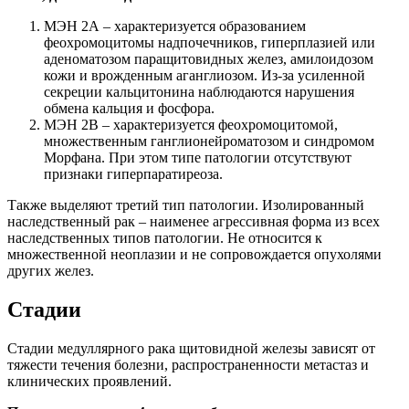
МЭН 2А – характеризуется образованием
феохромоцитомы надпочечников, гиперплазией или
аденоматозом паращитовидных желез, амилоидозом
кожи и врожденным аганглиозом. Из-за усиленной
секреции кальцитонина наблюдаются нарушения
обмена кальция и фосфора.
МЭН 2В – характеризуется феохромоцитомой,
множественным ганглионейроматозом и синдромом
Морфана. При этом типе патологии отсутствуют
признаки гиперпаратиреоза.
Также выделяют третий тип патологии. Изолированный
наследственный рак – наименее агрессивная форма из всех
наследственных типов патологии. Не относится к
множественной неоплазии и не сопровождается опухолями
других желез.
Стадии
Стадии медуллярного рака щитовидной железы зависят от
тяжести течения болезни, распространенности метастаз и
клинических проявлений.