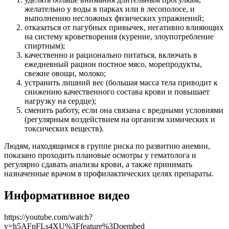
желательно у воды в парках или в лесополосе, и
выполнению несложных физических упражнений;
отказаться от пагубных привычек, негативно влияющих
на систему кроветворения (курение, злоупотребление
спиртным);
качественно и рационально питаться, включать в
ежедневный рацион постное мясо, морепродукты,
свежие овощи, молоко;
устранить лишний вес (большая масса тела приводит к
снижению качественного состава крови и повышает
нагрузку на сердце);
сменить работу, если она связана с вредными условиями
(регулярным воздействием на организм химических и
токсических веществ).
Людям, находящимся в группе риска по развитию анемии,
показано проходить плановые осмотры у гематолога и
регулярно сдавать анализы крови, а также принимать
назначенные врачом в профилактических целях препараты.
Информативное видео
https://youtube.com/watch?
v=h5AFpFLs4XU%3Ffeature%3Doembed