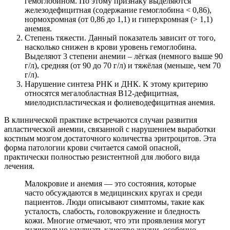
гемоглобином. По этому признаку выделяются
железодефицитная (содержание гемоглобина < 0,86),
нормохромная (от 0,86 до 1,1) и гиперхромная (> 1,1)
анемия.
Степень тяжести. Данный показатель зависит от того,
насколько снижен в крови уровень гемоглобина.
Выделяют 3 степени анемии – лёгкая (немного выше 90
г/л), средняя (от 90 до 70 г/л) и тяжёлая (меньше, чем 70
г/л).
Нарушение синтеза РНК и ДНК. К этому критерию
относятся мегалобластная В12-дефицитная,
миелодиспластическая и фолиеводефицитная анемия.
В клинической практике встречаются случаи развития
апластической анемии, связанной с нарушением выработки
костным мозгом достаточного количества эритроцитов. Эта
форма патологии крови считается самой опасной,
практически полностью резистентной для любого вида
лечения.
Малокровие и анемия — это состояния, которые
часто обсуждаются в медицинских кругах и среди
пациентов. Люди описывают симптомы, такие как
усталость, слабость, головокружение и бледность
кожи. Многие отмечают, что эти проявления могут
значительно ухудшать качество жизни, особенно