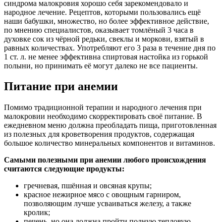
синдрома малокровия хорошо себя зарекомендовало и
народное лечение. Рецептов, которыми пользовались ещё
наши бабушки, множество, но более эффективное действие,
по мнению специалистов, оказывает томлёный 3 часа в
духовке сок из чёрной редьки, свеклы и моркови, взятый в
равных количествах. Употребляют его 3 раза в течение дня по
1 ст. л. не менее эффективна спиртовая настойка из горькой
полыни, но принимать её могут далеко не все пациенты.
Питание при анемии
Помимо традиционной терапии и народного лечения при
малокровии необходимо скорректировать своё питание. В
ежедневном меню должна преобладать пища, приготовленная
из полезных для кроветворения продуктов, содержащая
большое количество минеральных компонентов и витаминов.
Самыми полезными при анемии любого происхождения
считаются следующие продукты:
гречневая, пшённая и овсяная крупы;
красное нежирное мясо с овощным гарниром,
позволяющим лучше усваиваться железу, а также
кролик;
печень, но она должна пройти полную тепловую