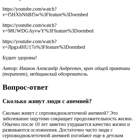
https://youtube.com/watch?
v=f5HXbNbBf5w%3Ffeature%3Doembed
https://youtube.com/watch?
v=98UWDGAyvwY%3Ffeature%3Doembed
https://youtube.com/watch?
v=JIpgx4HU17o%3Ffeature%3Doembed
Будьте здоровы!
Автор: Иванов Александр Андреевич, врач общей практики
(терапевт), медицинский обозреватель.
Вопрос-ответ
Сколько живут люди с анемией?
Сколько живут с серповидноклеточной анемией? Это
заболевание ощутимо сокращает продолжительность жизни.
Обычно после 10 лет заметно ухудшается качество жизни и
развиваются осложнения. Достаточно часто люди с
серповидноклеточной анемией погибают еще в детском