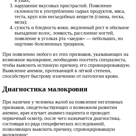
в ушах;
нарушение вкусовых пристрастий. Появление
склонности к употреблению сырых продуктов, мяса,
теста, круп или несъедобных веществ (глины, песка,
мела);
сухость и бледность кожи, медленный рост и обильное
выпадение волос, ломкость, расслоение ногтей,
появление в уголках рта «заедов» — небольших, но
ощутимо болезненных трещинок.
При появлении любого из этих признаков, указывающих на
возможное малокровие, необходимо посетить специалиста,
чтобы выяснить истинную причину, его спровоцировавшую.
Выявление анемии, протекающей в лёгкой степени,
способствует быстрому излечению от патологии крови.
Диагностика малокровия
При наличии у человека жалоб на появление негативных
признаков, свидетельствующих о возможном развитии
анемии, врач изучает анамнез пациента и проводит
первичный осмотр, после чего назначается диагностика,
состоящая из ряда специфических исследований,
позволяющих выяснить причину, спровоцировавшую
малокровие: