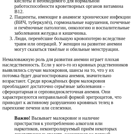
кислоты и необходимого для нормальной
работоспособности кроветворных органов витамина
В12.
Пациенты, имеющие в анамнезе хронические инфекции
(ВИЧ, туберкулёз), гормональные нарушения, почечные
и печёночные патологии, онкологию и воспалительные
заболевания желудка и кишечника.
Люди, перенёсшие большую кровопотерю вследствие
травм или операций. У женщин на развитие анемии
могут сказаться тяжёлые и обильные менструации.
Немаловажную роль для развития анемии играет плохая
наследственность. Если у кого-то из кровных родственников
выявлялись случаи малокровия, шансы на то, что у их
потомка будет диагностирована анемия, значительно
возрастают. Среди врождённых форм малокровия
преобладают достаточно серьёзные заболевания –
сфероцитарная и серповидноклеточная анемия. Они
характеризуются неправильной формой эритроцитов, что
приводит к активному разрушению кровяных телец в
паренхиме печени или селезенки.
Важно!
Вызывает малокровие и наличие
пристрастия к употреблению алкоголя или
наркотиков, неконтролируемый приём некоторых