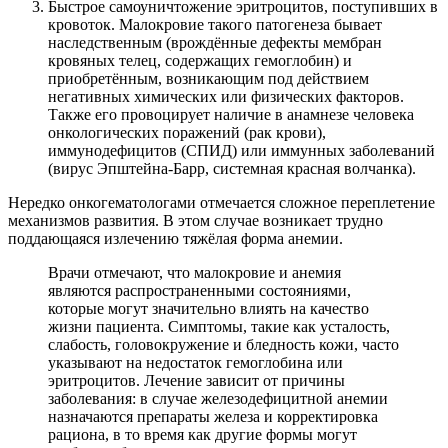
Быстрое самоуничтожение эритроцитов, поступивших в
кровоток. Малокровие такого патогенеза бывает
наследственным (врождённые дефекты мембран
кровяных телец, содержащих гемоглобин) и
приобретённым, возникающим под действием
негативных химических или физических факторов.
Также его провоцирует наличие в анамнезе человека
онкологических поражений (рак крови),
иммунодефицитов (СПИД) или иммунных заболеваний
(вирус Эпштейна-Барр, системная красная волчанка).
Нередко онкогематологами отмечается сложное переплетение
механизмов развития. В этом случае возникает трудно
поддающаяся излечению тяжёлая форма анемии.
Врачи отмечают, что малокровие и анемия
являются распространенными состояниями,
которые могут значительно влиять на качество
жизни пациента. Симптомы, такие как усталость,
слабость, головокружение и бледность кожи, часто
указывают на недостаток гемоглобина или
эритроцитов. Лечение зависит от причины
заболевания: в случае железодефицитной анемии
назначаются препараты железа и корректировка
рациона, в то время как другие формы могут