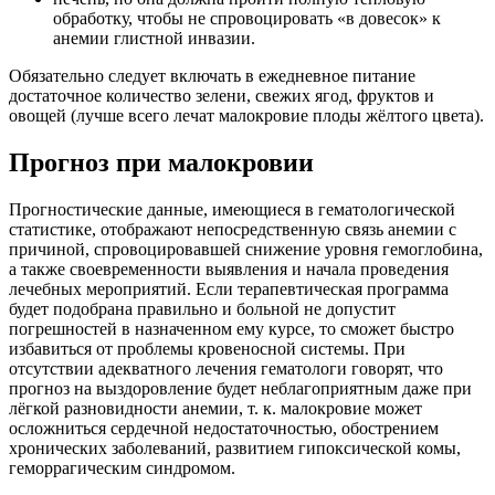
обработку, чтобы не спровоцировать «в довесок» к
анемии глистной инвазии.
Обязательно следует включать в ежедневное питание
достаточное количество зелени, свежих ягод, фруктов и
овощей (лучше всего лечат малокровие плоды жёлтого цвета).
Прогноз при малокровии
Прогностические данные, имеющиеся в гематологической
статистике, отображают непосредственную связь анемии с
причиной, спровоцировавшей снижение уровня гемоглобина,
а также своевременности выявления и начала проведения
лечебных мероприятий. Если терапевтическая программа
будет подобрана правильно и больной не допустит
погрешностей в назначенном ему курсе, то сможет быстро
избавиться от проблемы кровеносной системы. При
отсутствии адекватного лечения гематологи говорят, что
прогноз на выздоровление будет неблагоприятным даже при
лёгкой разновидности анемии, т. к. малокровие может
осложниться сердечной недостаточностью, обострением
хронических заболеваний, развитием гипоксической комы,
геморрагическим синдромом.