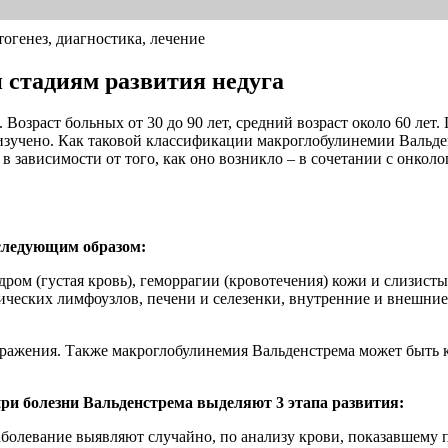
генез, диагностика, лечение
 стадиям развития недуга
озраст больных от 30 до 90 лет, средний возраст около 60 лет. 
 изучено. Как таковой классификации макроглобулинемии Вальде
 в зависимости от того, как оно возникло – в сочетании с онк
следующим образом:
ом (густая кровь), геморрагии (кровотечения) кожи и слизистых
еских лимфоузлов, печени и селезенки, внутренние и внешние 
поражения. Также макроглобулинемия Вальденстрема может быть 
ри болезни Вальденстрема выделяют 3 этапа развития:
аболевание выявляют случайно, по анализу крови, показавшему п