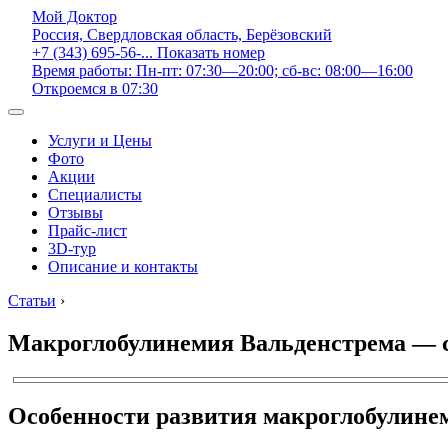
Мой Доктор
Россия, Свердловская область, Берёзовский
+7 (343) 695-56-...
Показать номер
Время работы: Пн-пт: 07:30—20:00; сб-вс: 08:00—16:00
Откроемся в 07:30
Услуги и Цены
Фото
Акции
Специалисты
Отзывы
Прайс-лист
3D-тур
Описание и контакты
Статьи
›
Макроглобулинемия Вальденстрема — с
Особенности развития макроглобулине