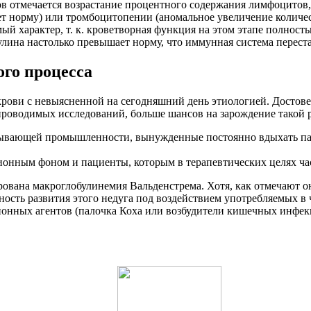
ов отмечается возрастание процентного содержания лимфоцитов
ет норму) или тромбоцитопении (аномальное увеличение количес
й характер, т. к. кроветворная функция на этом этапе полност
булина настолько превышает норму, что иммунная система перес
го процесса
рови с невыясненной на сегодняшний день этиологией. Достове
ов проводимых исследований, больше шансов на зарождение тако
тывающей промышленности, вынужденные постоянно вдыхать па
нным фоном и пациенты, которым в терапевтических целях час
рована макроглобулинемия Вальденстрема. Хотя, как отмечают 
тность развития этого недуга под воздействием употребляемых 
ионных агентов (палочка Коха или возбудители кишечных инфек