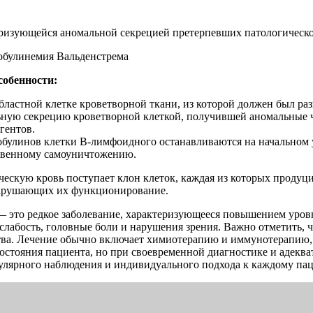
еризующейся аномальной секрецией претерпевших патологическо
собенности:
ластной клетке кроветворной ткани, из которой должен был раз
ную секрецию кроветворной клеткой, получившей аномальные че
гентов.
улинов клетки В-лимфоидного останавливаются на начальном у
ственному самоуничтожению.
ическую кровь поступает клон клеток, каждая из которых прод
 нарушающих их функционирование.
— это редкое заболевание, характеризующееся повышением уровн
лабость, головные боли и нарушения зрения. Важно отметить, ч
ства. Лечение обычно включает химиотерапию и иммунотерапию,
состояния пациента, но при своевременной диагностике и адекв
улярного наблюдения и индивидуального подхода к каждому пац