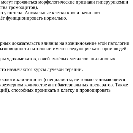
, могут проявиться морфологические признаки гиперурикемии
тва тромбоцитов).
ью угнетена. Аномальные клетки крови начинают
таёт функционировать нормально.
рных доказательств влияния на возникновение этой патологии
й разновидности патологии имеют следующие категории людей:
ры ядохимикатов, солей тяжёлых металлов анилиновых
то назначаются курсы лучевой терапии.
онкологи-клиницисты (специалисты, не только занимающиеся
в чрезмерном количестве антибактериальных препаратов. Также
ций), способных проникать в клетку и провоцировать