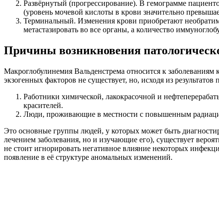
Развёрнутый (прогрессирование). В гемограмме пациент
(уровень мочевой кислоты в крови значительно превыша
Терминальный. Изменения крови приобретают необратимы
метастазировать во все органы, а количество иммуногло
Причины возникновения патологическо
Макроглобулинемия Вальденстрема относится к заболеваниям к
экзогенных факторов не существует, но, исходя из результат
Работники химической, лакокрасочной и нефтеперераба
красителей.
Люди, проживающие в местности с повышенным радиацио
Это основные группы людей, у которых может быть диагности
лечением заболевания, но и изучающие его), существует вероя
не стоит игнорировать негативное влияние некоторых инфекц
появление в её структуре аномальных изменений.