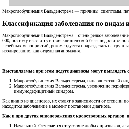
Макроглобулинемия Вальденстрема — причины, симптомы, пато
Классификация заболевания по видам и
Макроглобулинемия Вальденстрема – очень редкое заболевание. В
000, поэтому из-за отсутствия клинической базы недостаточно
лечебных мероприятий, рекомендуется подразделять на группы
изолированно, как отдельная аномалия.
Выставляемые при этом недуге диагнозы могут выглядеть 
Макроглобулинемия Вальденстрема, гипервискозный синдр
Макроглобулинемия Вальденстрема, увеличение периферич
иммунодефицитный синдром.
Как видно из диагнозов, их ставят в зависимости от степени 
находится заболевание в момент постановки диагноза.
Как и при других онкопоражениях кроветворных органов, п
Начальный. Отмечается отсутствие любых признаков, а з