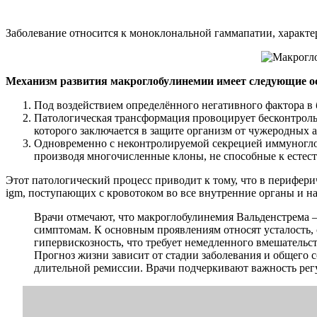
Заболевание относится к моноклональной гаммапатии, характ
Механизм развития макроглобулинемии имеет следующие о
Под воздействием определённого негативного фактора в б
Патологическая трансформация провоцирует бесконтроль
которого заключается в защите организм от чужеродных а
Одновременно с неконтролируемой секрецией иммуноглоб
производя многочисленные клоны, не способные к есте
Этот патологический процесс приводит к тому, что в перифер
igm, поступающих с кровотоком во все внутренние органы и
Врачи отмечают, что макроглобулинемия Вальденстрема 
симптомам. К основным проявлениям относят усталость, с
гипервискозность, что требует немедленного вмешатель
Прогноз жизни зависит от стадии заболевания и общего 
длительной ремиссии. Врачи подчеркивают важность рег