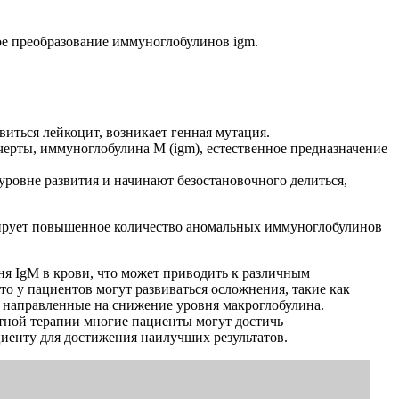
е преобразование иммуноглобулинов igm.
виться лейкоцит, возникает генная мутация.
рты, иммуноглобулина М (igm), естественное предназначение
ровне развития и начинают безостановочного делиться,
уцирует повышенное количество аномальных иммуноглобулинов
я IgM в крови, что может приводить к различным
то у пациентов могут развиваться осложнения, такие как
 направленные на снижение уровня макроглобулина.
атной терапии многие пациенты могут достичь
иенту для достижения наилучших результатов.