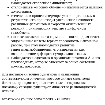
наблюдается скопление аминокислот;
отклонения в жировом обмене – накапливается излишек
холестерина;
изменения в процесса терморегуляции организма, в
результате чего происходит увеличение активности
различных ферментов и скорости окислительных
реакций, принимающих участие в диффузном
газообмене;
понижение активности гормонов – щитовидная железа,
эндокринные железы теряют способность к активной
работе, при этом наблюдается развитие
гипогаммаглобулинемии, что выражается как
возникновение дефицита гуморального звена;
наблюдается недостаток в организме витамина А и его
производных, которые отвечают за общее состояние
кожных покровов.
Для постановки точного диагноза и назначения
соответствующего лечения, которое снимет симптомы
болезни, проводятся дополнительные исследования,
поскольку сегодня существует множество разновидностей
ихтиоза.
https://www.youtube.com/embed/U2sJl1IhyzE