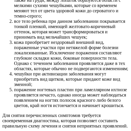
также на груди, между лопаток образуются области с
мелкими сухими чешуйками, которые со временем
меняют тел от цвета здоровой кожи до сероватого и
темно-серого;
все тело ребенка при данном заболевании покрывается
тонкой пленкой, имеющей желтовато-коричневый
оттенок, которая может трансформироваться и
принимать вид мельчайших чешуек;
кожа приобретает нездоровый внешний вид,
пораженные участки при нетяжелой форме болезни
локализованные. Исключение поражения составляют
глубокие складки кожи, боковые поверхности тела.
Однако с течением заболевания проявляется даже в тех
областях, которые обычно не подвергаются изменениям;
чешуйки при активизации заболевания могут
приобретать вид щитков, которые придают коже вид
змеиной;
поражение ногтевых пластин при ламеллярном ихтиозе
проявляется нечасто, однако иногда может наблюдаться
появлением на ногтях полосок красного либо белого
цветов, край ногтя истончается и начинает крошиться.
Для снятия перечисленных симптомов требуется
своевременная диагностика, которая позволяет составить
правильную схему лечения и снятия неприятных проявлений.