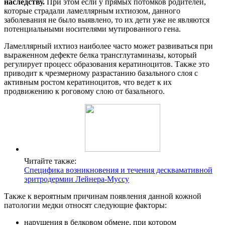
наследству.
При этом если у прямых потомков родителей,
которые страдали ламеллярным ихтиозом, данного
заболевания не было выявлено, то их дети уже не являются
потенциальными носителями мутированного гена.
Ламеллярный ихтиоз наиболее часто может развиваться при
выраженном дефекте белка трансглутаминазы, который
регулирует процесс образования кератиноцитов. Также это
приводит к чрезмерному разрастанию базального слоя с
активным ростом кератиноцитов, что ведет к их
продвижению к роговому слою от базального.
Читайте также:
Специфика возникновения и течения десквамативной
эритродермии Лейнера-Муссу
Также к вероятным причинам появления данной кожной
патологии медки относят следующие факторы:
нарушения в белковом обмене, при котором