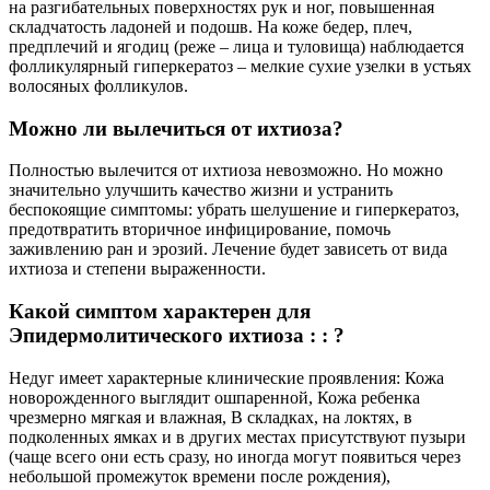
на разгибательных поверхностях рук и ног, повышенная
складчатость ладоней и подошв. На коже бедер, плеч,
предплечий и ягодиц (реже – лица и туловища) наблюдается
фолликулярный гиперкератоз – мелкие сухие узелки в устьях
волосяных фолликулов.
Можно ли вылечиться от ихтиоза?
Полностью вылечится от ихтиоза невозможно. Но можно
значительно улучшить качество жизни и устранить
беспокоящие симптомы: убрать шелушение и гиперкератоз,
предотвратить вторичное инфицирование, помочь
заживлению ран и эрозий. Лечение будет зависеть от вида
ихтиоза и степени выраженности.
Какой симптом характерен для
Эпидермолитического ихтиоза : : ?
Недуг имеет характерные клинические проявления: Кожа
новорожденного выглядит ошпаренной, Кожа ребенка
чрезмерно мягкая и влажная, В складках, на локтях, в
подколенных ямках и в других местах присутствуют пузыри
(чаще всего они есть сразу, но иногда могут появиться через
небольшой промежуток времени после рождения),