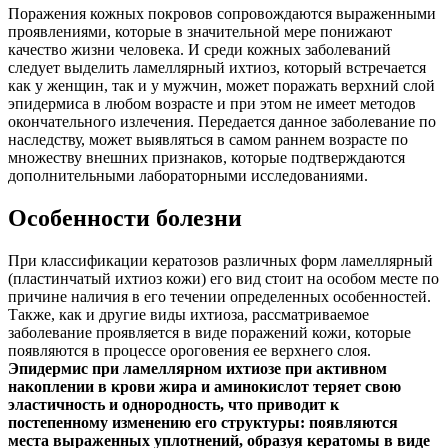
Поражения кожных покровов сопровождаются выраженными
проявлениями, которые в значительной мере понижают
качество жизни человека. И среди кожных заболеваний
следует выделить ламеллярный ихтиоз, который встречается
как у женщин, так и у мужчин, может поражать верхний слой
эпидермиса в любом возрасте и при этом не имеет методов
окончательного излечения. Передается данное заболевание по
наследству, может выявляться в самом раннем возрасте по
множеству внешних признаков, которые подтверждаются
дополнительными лабораторными исследованиями.
Особенности болезни
При классификации кератозов различных форм ламеллярный
(пластинчатый ихтиоз кожи) его вид стоит на особом месте по
причине наличия в его течении определенных особенностей.
Также, как и другие виды ихтиоза, рассматриваемое
заболевание проявляется в виде поражений кожи, которые
появляются в процессе ороговения ее верхнего слоя.
Эпидермис при ламеллярном ихтиозе при активном
накоплении в крови жира и аминокислот теряет свою
эластичность и однородность, что приводит к
постепенному изменению его структуры: появляются
места выраженных уплотнений, образуя кератомы в виде