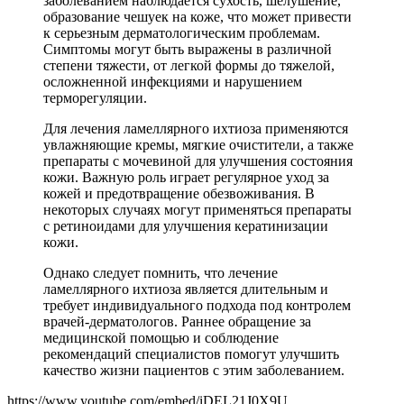
заболеванием наблюдается сухость, шелушение,
образование чешуек на коже, что может привести
к серьезным дерматологическим проблемам.
Симптомы могут быть выражены в различной
степени тяжести, от легкой формы до тяжелой,
осложненной инфекциями и нарушением
терморегуляции.
Для лечения ламеллярного ихтиоза применяются
увлажняющие кремы, мягкие очистители, а также
препараты с мочевиной для улучшения состояния
кожи. Важную роль играет регулярное уход за
кожей и предотвращение обезвоживания. В
некоторых случаях могут применяться препараты
с ретиноидами для улучшения кератинизации
кожи.
Однако следует помнить, что лечение
ламеллярного ихтиоза является длительным и
требует индивидуального подхода под контролем
врачей-дерматологов. Раннее обращение за
медицинской помощью и соблюдение
рекомендаций специалистов помогут улучшить
качество жизни пациентов с этим заболеванием.
https://www.youtube.com/embed/iDEL21J0X9U