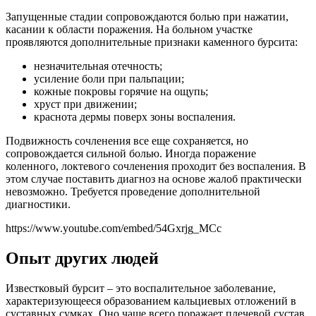
Запущенные стадии сопровождаются болью при нажатии,
касании к области поражения. На больном участке
проявляются дополнительные признаки каменного бурсита:
незначительная отечность;
усиление боли при пальпации;
кожные покровы горячие на ощупь;
хруст при движении;
краснота дермы поверх зоны воспаления.
Подвижность сочленения все еще сохраняется, но
сопровождается сильной болью. Иногда поражение
коленного, локтевого сочленения проходит без воспаления. В
этом случае поставить диагноз на основе жалоб практически
невозможно. Требуется проведение дополнительной
диагностики.
https://www.youtube.com/embed/54Gxrjg_MCc
Опыт других людей
Известковый бурсит – это воспалительное заболевание,
характеризующееся образованием кальциевых отложений в
суставных сумках. Оно чаще всего поражает плечевой сустав,