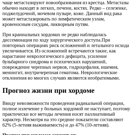
чаще метастазируют новообразования из крестца. Метастазы
обычно находят в легких, печени, костях. Редко – селезенке,
поджелудочной, мочевом пузыре, коже. Данный вид рака
может метастазировать по лимфатическим узлам,
кровеносным сосудам, ликворным путям.
При краниальных хордомах не редко наблюдалась
диссеминация по ходу хирургического доступа.При
повторных операциях риск осложнений и летального исхода
увеличивается. Из осложнений встречаются такие, как
нарастание неврологического дефицита, усиление
бульбарного синдрома и психических нарушений,
повреждение черепных нервов, гидроцефалия, ишемия,
менингит, внутричерепная гематома. Неврологические
отклонения во многих случаях являются необратимыми.
Прогноз жизни при хордоме
Ввиду невозможности проведения радикальной операции,
полное излечение у больных хордомой не наступает, поэтому
практически все методы лечения носят паллиативный
характер. Несмотря на это средние показатели составляют
62% (5-летняя выживаемость) и до 47% (10-летняя).