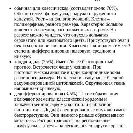
обычная или классическая (составляет около 70%).
Обычно имеет форму узла, снаружи окруженного
капсулой. Рост – инфильтрирующий. Клетки –
полиморфные, разного размера. Характерно большое
количество сосудов, расположенных в строме. На
разрезе можно увидеть, что опухоль дольчатая,
сероватого или желтоватого цвета. Присутствуют очаги
некроза и кровоизлияния. Классическая хордома имеет 3
степени дифференцировки: высокую, среднюю и
низкую;
хондроидная (25%). Имеет более благоприятный
прогноз. Встречается чаще у женщин. При
гистологическом анализе видны хондроидные зоны
различного размера. Их клетки вытянутые, с бледной
вакуолизированной цитоплазмой. Окружающая ткань
напоминает хрящевую;
дедифференцированная (3-5%). Такие образования
включают элементы классической хордомы и
злокачественной саркомы кости или фиброзной
гистоцитомы. Дедифференцированные опухоли самые
быстрорастущие. Они намного раньше образовывают
метастазы. Распространяются на региональные
лимфоузлы, а затем – на легкие, печень другие органы.