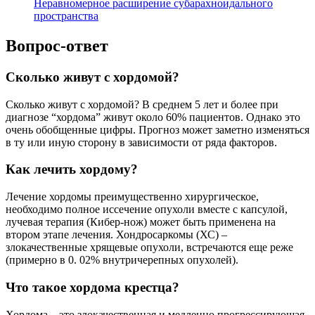
Неравномерное расширение субарахноидального
пространства
Вопрос-ответ
Сколько живут с хордомой?
Сколько живут с хордомой? В среднем 5 лет и более при
диагнозе “хордома” живут около 60% пациентов. Однако это
очень обобщенные цифры. Прогноз может заметно изменяться
в ту или иную сторону в зависимости от ряда факторов.
Как лечить хордому?
Лечение хордомы преимущественно хирургическое,
необходимо полное иссечение опухоли вместе с капсулой,
лучевая терапия (Кибер-нож) может быть применена на
втором этапе лечения. Хондросаркомы (ХС) –
злокачественные хрящевые опухоли, встречаются еще реже
(примерно в 0. 02% внутричерепных опухолей).
Что такое хордома крестца?
Хордома – это злокачественная и медленно прогрессирующая