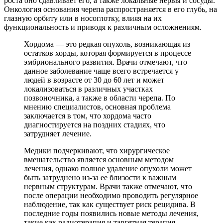
роста оно сдавливает его, а также локальные нервы и сосуды.
Онкология основания черепа распространяется в его глубь, на
глазную орбиту или в носоглотку, влияя на их
функциональность и приводя к различным осложнениям.
Хордома — это редкая опухоль, возникающая из
остатков хорды, которая формируется в процессе
эмбрионального развития. Врачи отмечают, что
данное заболевание чаще всего встречается у
людей в возрасте от 30 до 60 лет и может
локализоваться в различных участках
позвоночника, а также в области черепа. По
мнению специалистов, основная проблема
заключается в том, что хордома часто
диагностируется на поздних стадиях, что
затрудняет лечение.
Медики подчеркивают, что хирургическое
вмешательство является основным методом
лечения, однако полное удаление опухоли может
быть затруднено из-за ее близости к важным
нервным структурам. Врачи также отмечают, что
после операции необходимо проводить регулярное
наблюдение, так как существует риск рецидива. В
последние годы появились новые методы лечения,
такие как радиотерапия и таргетная терапия,