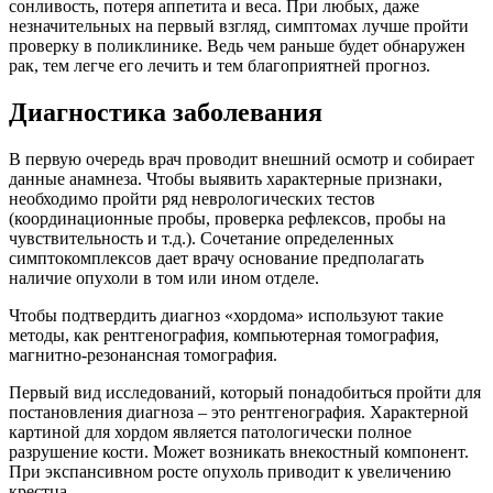
сонливость, потеря аппетита и веса. При любых, даже
незначительных на первый взгляд, симптомах лучше пройти
проверку в поликлинике. Ведь чем раньше будет обнаружен
рак, тем легче его лечить и тем благоприятней прогноз.
Диагностика заболевания
В первую очередь врач проводит внешний осмотр и собирает
данные анамнеза. Чтобы выявить характерные признаки,
необходимо пройти ряд неврологических тестов
(координационные пробы, проверка рефлексов, пробы на
чувствительность и т.д.). Сочетание определенных
симптокомплексов дает врачу основание предполагать
наличие опухоли в том или ином отделе.
Чтобы подтвердить диагноз «хордома» используют такие
методы, как рентгенография, компьютерная томография,
магнитно-резонансная томография.
Первый вид исследований, который понадобиться пройти для
постановления диагноза – это рентгенография. Характерной
картиной для хордом является патологически полное
разрушение кости. Может возникать внекостный компонент.
При экспансивном росте опухоль приводит к увеличению
крестца.