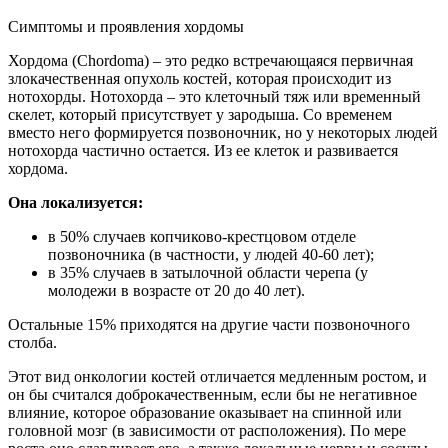
Симптомы и проявления хордомы
Хордома (Chordoma) – это редко встречающаяся первичная
злокачественная опухоль костей, которая происходит из
нотохорды. Нотохорда – это клеточный тяж или временный
скелет, который присутствует у зародыша. Со временем
вместо него формируется позвоночник, но у некоторых людей
нотохорда частично остается. Из ее клеток и развивается
хордома.
Она локализуется:
в 50% случаев копчиково-крестцовом отделе
позвоночника (в частности, у людей 40-60 лет);
в 35% случаев в затылочной области черепа (у
молодежи в возрасте от 20 до 40 лет).
Остальные 15% приходятся на другие части позвоночного
столба.
Этот вид онкологии костей отличается медленным ростом, и
он бы считался доброкачественным, если бы не негативное
влияние, которое образование оказывает на спинной или
головной мозг (в зависимости от расположения). По мере