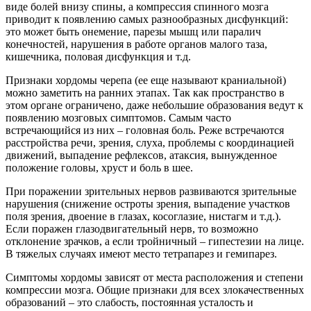
виде болей внизу спины, а компрессия спинного мозга
приводит к появлению самых разнообразных дисфункций:
это может быть онемение, парезы мышц или паралич
конечностей, нарушения в работе органов малого таза,
кишечника, половая дисфункция и т.д.
Признаки хордомы черепа (ее еще называют краниальной)
можно заметить на ранних этапах. Так как пространство в
этом органе ограничено, даже небольшие образования ведут к
появлению мозговых симптомов. Самым часто
встречающийся из них – головная боль. Реже встречаются
расстройства речи, зрения, слуха, проблемы с координацией
движений, выпадение рефлексов, атаксия, вынужденное
положение головы, хруст и боль в шее.
При поражении зрительных нервов развиваются зрительные
нарушения (снижение остроты зрения, выпадение участков
поля зрения, двоение в глазах, косоглазие, нистагм и т.д.).
Если поражен глазодвигательный нерв, то возможно
отклонение зрачков, а если тройничный – гипестезии на лице.
В тяжелых случаях имеют место тетрапарез и гемипарез.
Симптомы хордомы зависят от места расположения и степени
компрессии мозга. Общие признаки для всех злокачественных
образований – это слабость, постоянная усталость и