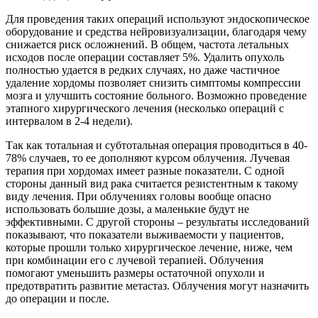
Для проведения таких операций используют эндоскопическое
оборудование и средства нейровизуализации, благодаря чему
снижается риск осложнений. В общем, частота летальных
исходов после операции составляет 5%. Удалить опухоль
полностью удается в редких случаях, но даже частичное
удаление хордомы позволяет снизить симптомы компрессии
мозга и улучшить состояние больного. Возможно проведение
этапного хирургического лечения (несколько операций с
интервалом в 2-4 недели).
Так как тотальная и субтотальная операция проводиться в 40-
78% случаев, то ее дополняют курсом облучения. Лучевая
терапия при хордомах имеет разные показатели. С одной
стороны данный вид рака считается резистентным к такому
виду лечения. При облучениях головы вообще опасно
использовать большие дозы, а маленькие будут не
эффективными. С другой стороны – результаты исследований
показывают, что показатели выживаемости у пациентов,
которые прошли только хирургическое лечение, ниже, чем
при комбинации его с лучевой терапией. Облучения
помогают уменьшить размеры остаточной опухоли и
предотвратить развитие метастаз. Облучения могут назначить
до операции и после.