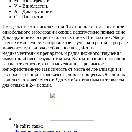
М – Метотрексат.
V – Винбластин.
А – Доксорубицин.
С – Цисплатин.
Но здесь имеются исключения. Так при наличии в анамнезе
онкобольного заболеваний сердца недопустимо применение
Доксорубицина, а при патологиях почек Цисплатина. Чаще
всего химиолечение сопровождает лучевая терапия. При раке
мочевого пузыря такое обоюдное воздействие
медикаментозных препаратов и радиационного излучения
бывает наиболее результативным. Курсы терапии, способной
разрушить онкоопухоль в мочевом пузыре, имеют
непосредственную зависимость от места её локализации и
распространённости злокачественного процесса. Обычно их
количество колеблется от 3 до 6 с обязательным интервалом
для отдыха в 2-4 недели.
Читайте также:
Лечение рака мочевого пузыря