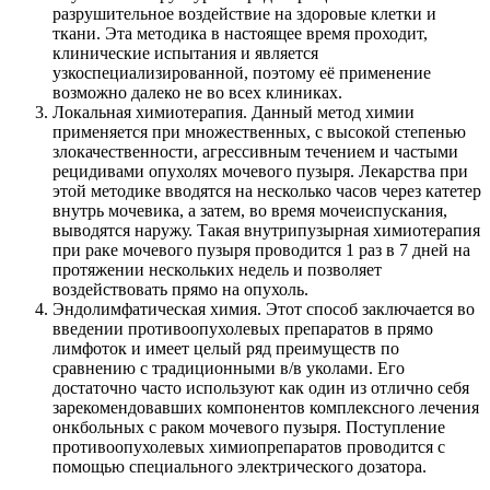
разрушительное воздействие на здоровые клетки и
ткани. Эта методика в настоящее время проходит,
клинические испытания и является
узкоспециализированной, поэтому её применение
возможно далеко не во всех клиниках.
Локальная химиотерапия. Данный метод химии
применяется при множественных, с высокой степенью
злокачественности, агрессивным течением и частыми
рецидивами опухолях мочевого пузыря. Лекарства при
этой методике вводятся на несколько часов через катетер
внутрь мочевика, а затем, во время мочеиспускания,
выводятся наружу. Такая внутрипузырная химиотерапия
при раке мочевого пузыря проводится 1 раз в 7 дней на
протяжении нескольких недель и позволяет
воздействовать прямо на опухоль.
Эндолимфатическая химия. Этот способ заключается во
введении противоопухолевых препаратов в прямо
лимфоток и имеет целый ряд преимуществ по
сравнению с традиционными в/в уколами. Его
достаточно часто используют как один из отлично себя
зарекомендовавших компонентов комплексного лечения
онкбольных с раком мочевого пузыря. Поступление
противоопухолевых химиопрепаратов проводится с
помощью специального электрического дозатора.