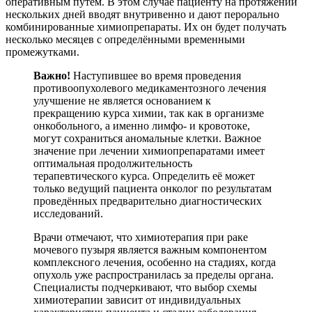
оперативным путём. В этом случае пациенту на протяжении
нескольких дней вводят внутривенно и дают перорально
комбинированные химиопрепараты. Их он будет получать
несколько месяцев с определёнными временными
промежутками.
Важно!
Наступившее во время проведения
противоопухолевого медикаментозного лечения
улучшение не является основанием к
прекращению курса химии, так как в организме
онкобольного, а именно лимфо- и кровотоке,
могут сохраниться аномальные клетки. Важное
значение при лечении химиопрепаратами имеет
оптимальная продолжительность
терапевтического курса. Определить её может
только ведущий пациента онколог по результатам
проведённых предварительно диагностических
исследований.
Врачи отмечают, что химиотерапия при раке
мочевого пузыря является важным компонентом
комплексного лечения, особенно на стадиях, когда
опухоль уже распространилась за пределы органа.
Специалисты подчеркивают, что выбор схемы
химиотерапии зависит от индивидуальных