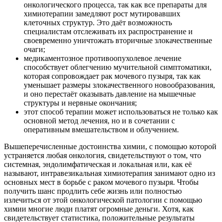
онкологического процесса, так как все препараты для
химиотерапии замедляют рост мутировавших
клеточных структур. Это даёт возможность
специалистам отслеживать их распространение и
своевременно уничтожать вторичные злокачественные
очаги;
медикаментозное противоопухолевое лечение
способствует облегчению мучительной симптоматики,
которая сопровождает рак мочевого пузыря, так как
уменьшает размеры злокачественного новообразования,
и оно перестаёт оказывать давление на мышечные
структуры и нервные окончания;
этот способ терапии может использоваться не только как
основной метод лечения, но и в сочетании с
оперативным вмешательством и облучением.
Вышеперечисленные достоинства химии, с помощью которой
устраняется любая онкология, свидетельствуют о том, что
системная, эндолимфатическая и локальная или, как её
называют, интравезикальная химиотерапия занимают одно из
основных мест в борьбе с раком мочевого пузыря. Чтобы
получить шанс продлить себе жизнь или полностью
излечиться от этой онкологической патологии с помощью
химии многие люди платят огромные деньги. Хотя, как
свидетельствует статистика, положительные результаты