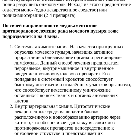
полно разрушить онкоопухоль. Исходя из этого предпочтение
отдаётся моно- (одно лекарственное средство) или
полихимиотерапии (2-4 препарата).
По своей направленности медикаментозное
противораковое лечение рака мочевого пузыря тоже
подразделяется на 4 вида.
Системная химиотерапия. Назначается при крупных
опухолях мочевого пузыря, начавших активное
прорастание в близлежащие органы и регионарные
лимфоузлы. Данный способ лечения предполагает
пероральное, внутримышечное и внутривенное
введение противоопухолевого препарата. Его
попадание в системный кровоток способствует
быстрому достижению отдалённых участков организма,
что способствует качественному уничтожение
оставшихся во всех тканях и органах аномальных
клеток.
Внутриартериальная химия. Цитостатические
лекарственные средства вводят в близко
расположенную к новообразованию артерию через
катетер, что обеспечивает доставку высоких доз
противораковых препаратов непосредственно к
опухолевой структуре и предотвращает их