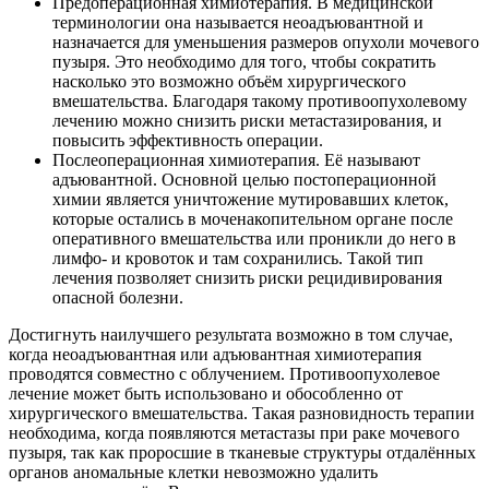
Предоперационная химиотерапия. В медицинской
терминологии она называется неоадъювантной и
назначается для уменьшения размеров опухоли мочевого
пузыря. Это необходимо для того, чтобы сократить
насколько это возможно объём хирургического
вмешательства. Благодаря такому противоопухолевому
лечению можно снизить риски метастазирования, и
повысить эффективность операции.
Послеоперационная химиотерапия. Её называют
адъювантной. Основной целью постоперационной
химии является уничтожение мутировавших клеток,
которые остались в моченакопительном органе после
оперативного вмешательства или проникли до него в
лимфо- и кровоток и там сохранились. Такой тип
лечения позволяет снизить риски рецидивирования
опасной болезни.
Достигнуть наилучшего результата возможно в том случае,
когда неоадъювантная или адъювантная химиотерапия
проводятся совместно с облучением. Противоопухолевое
лечение может быть использовано и обособленно от
хирургического вмешательства. Такая разновидность терапии
необходима, когда появляются метастазы при раке мочевого
пузыря, так как проросшие в тканевые структуры отдалённых
органов аномальные клетки невозможно удалить