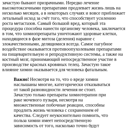
зачастую бывают призрачными. Нередко лечение
высокотоксичными препаратами продлевает жизнь лишь на
несколько месяцев, а в некоторых случаях и вовсе приближает
летальный исход за счёт того, что способствует усилению
роста метастазов. Самый большой вред, который эта
процедура способна нанести организму человека, заключается
в том, что химиопрепараты уничтожают здоровые клетки,
находящиеся в фазе митоза (деления) наравне с
злокачественными, делящимися всегда. Самое пагубное
воздействие оказывается противоопухолевыми препаратами
на пищеварительную и репродуктивную системы, а также на
костный мозг, принимающий непосредственное участие в
производстве красных кровяных телец. Зачастую такое
влияние химии оказывается для человека фатальным.
Важно!
Несмотря на то, что о вреде химии
наслышаны многие, категорически отказываться
от такой разновидности лечения не стоит.
Зачастую только препараты химиотерапии при
раке мочевого пузыря, несмотря на
множественные побочные реакции, способны
продлить жизнь человека с сохранением её
качества. Следует неукоснительно помнить, что
польза химии имеет непосредственную
зависимость от того, насколько точно будут