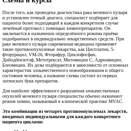
После того, как проведена диагностика рака мочевого пузыря
и установлен точный диагноз, специалист подбирает для
пациента более подходящий в каждом конкретном случае
лечебный протокол с помощью химиопрепаратов. Он
заключается в назначении определённого режима приёма
подобранных в индивидуально лекарственных средств. При
раке мочевого пузыря современная медицина применяет
такие противоопухолевые лекарства, как Цисплатин, 5-
фторурацил, VM-26, Фторафур, Циклофосфан,
Дийодбензотэф, Метотрексат, Митомицин С, Адриамицин,
Блеомицин. Их дозы подбираются в зависимости от основных
характеристик злокачественного новообразования и общего
состояния человека, а название схемы состоит из первых
латинских букв препаратов.
Для наиболее эффективного разрушения злокачественных
опухолей мочевого пузыря специалисты обычно назначают
режим химии, называемый в клинической практике MVAC.
Это комбинация из четырех противоопухолевых лекарств,
вводимых индивидуальными для каждого конкретного
пациента циклами: