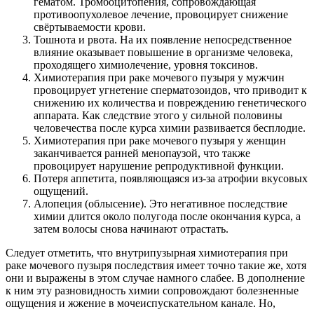
гематом. Тромбоцитопения, сопровождающая
противоопухолевое лечение, провоцирует снижение
свёртываемости крови.
Тошнота и рвота. На их появление непосредственное
влияние оказывает повышение в организме человека,
проходящего химиолечение, уровня токсинов.
Химиотерапия при раке мочевого пузыря у мужчин
провоцирует угнетение сперматозоидов, что приводит к
снижению их количества и повреждению генетического
аппарата. Как следствие этого у сильной половины
человечества после курса химии развивается бесплодие.
Химиотерапия при раке мочевого пузыря у женщин
заканчивается ранней менопаузой, что также
провоцирует нарушение репродуктивной функции.
Потеря аппетита, появляющаяся из-за атрофии вкусовых
ощущений.
Алопеция (облысение). Это негативное последствие
химии длится около полугода после окончания курса, а
затем волосы снова начинают отрастать.
Следует отметить, что внутрипузырная химиотерапия при
раке мочевого пузыря последствия имеет точно такие же, хотя
они и выражены в этом случае намного слабее. В дополнение
к ним эту разновидность химии сопровождают болезненные
ощущения и жжение в мочеиспускательном канале. Но,