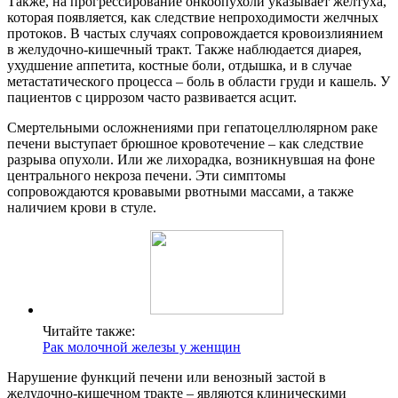
Также, на прогрессирование онкоопухоли указывает желтуха,
которая появляется, как следствие непроходимости желчных
протоков. В частых случаях сопровождается кровоизлиянием
в желудочно-кишечный тракт. Также наблюдается диарея,
ухудшение аппетита, костные боли, отдышка, и в случае
метастатического процесса – боль в области груди и кашель. У
пациентов с циррозом часто развивается асцит.
Смертельными осложнениями при гепатоцеллюлярном раке
печени выступает брюшное кровотечение – как следствие
разрыва опухоли. Или же лихорадка, возникнувшая на фоне
центрального некроза печени. Эти симптомы
сопровождаются кровавыми рвотными массами, а также
наличием крови в стуле.
Читайте также:
Рак молочной железы у женщин
Нарушение функций печени или венозный застой в
желудочно-кишечном тракте – являются клиническими