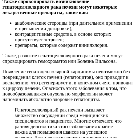
Также спровоцировать возникновение
гепатоцеллюлярного рака печени могут некоторые
лекарственные препараты, такие как:
анаболические стероиды (при длительном применении
и превышении дозировки);
контрацептивные средства, в основе которых
присутствует эстроген;
препараты, которые содержат винилхлорид.
Также, развитие гепатоцеллюлярного рака печени могут
спровоцировать гемохроматоз или Болезнь Вильсона.
Появление гепатоцеллюлярной карциномы невозможно без
повреждения клеток печени (гепатоцитов), оно приводит к
воспалению, что регенерирует и, в конечном счете, приводит
к циррозу печени. Опасность этого заболевания в том, что
новообразовавшаяся опухоль по морфологии может
напоминать абсолютно здоровые гепатоциты.
Гепатоцеллюлярный рак печени вызывает
множество обсуждений среди медицинских
специалистов и пациентов. Многие отмечают, что
ранняя диагностика этого заболевания крайне
важна для повышения шансов на успешное
лечение. Люди делятся своими историями о том,