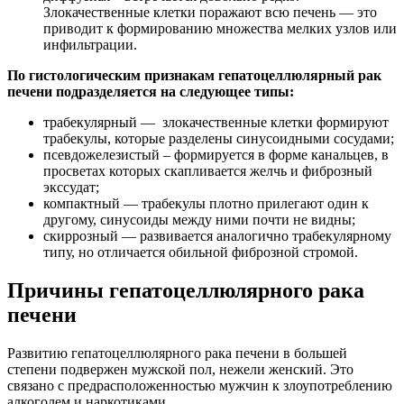
Злокачественные клетки поражают всю печень — это
приводит к формированию множества мелких узлов или
инфильтрации.
По гистологическим признакам гепатоцеллюлярный рак
печени подразделяется на следующее типы:
трабекулярный — злокачественные клетки формируют
трабекулы, которые разделены синусоидными сосудами;
псевдожелезистый – формируется в форме канальцев, в
просветах которых скапливается желчь и фиброзный
экссудат;
компактный — трабекулы плотно прилегают один к
другому, синусоиды между ними почти не видны;
скиррозный — развивается аналогично трабекулярному
типу, но отличается обильной фиброзной стромой.
Причины гепатоцеллюлярного рака
печени
Развитию гепатоцеллюлярного рака печени в большей
степени подвержен мужской пол, нежели женский. Это
связано с предрасположенностью мужчин к злоупотреблению
алкоголем и наркотиками.