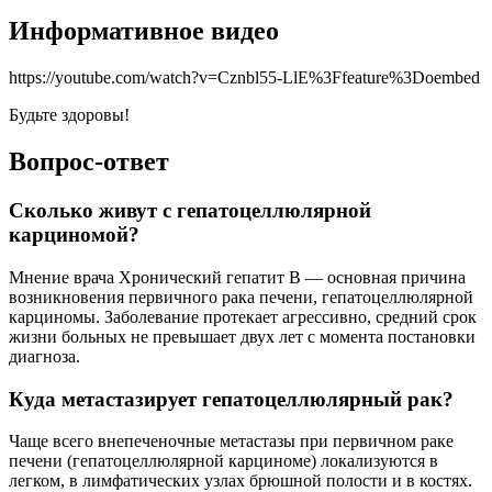
Информативное видео
https://youtube.com/watch?v=Cznbl55-LlE%3Ffeature%3Doembed
Будьте здоровы!
Вопрос-ответ
Сколько живут с гепатоцеллюлярной
карциномой?
Мнение врача Хронический гепатит В — основная причина
возникновения первичного рака печени, гепатоцеллюлярной
карциномы. Заболевание протекает агрессивно, средний срок
жизни больных не превышает двух лет с момента постановки
диагноза.
Куда метастазирует гепатоцеллюлярный рак?
Чаще всего внепеченочные метастазы при первичном раке
печени (гепатоцеллюлярной карциноме) локализуются в
легком, в лимфатических узлах брюшной полости и в костях.