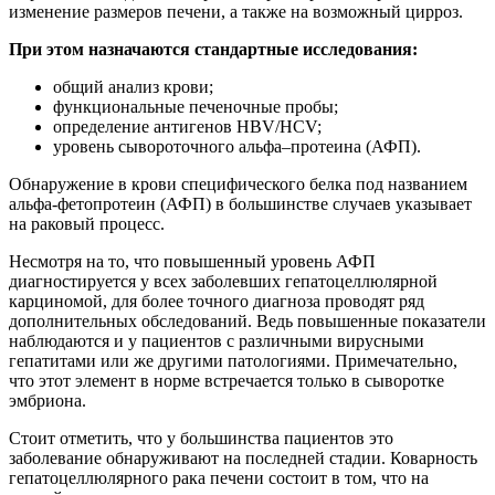
изменение размеров печени, а также на возможный цирроз.
При этом назначаются стандартные исследования:
общий анализ крови;
функциональные печеночные пробы;
определение антигенов HBV/HCV;
уровень сывороточного альфа–протеина (АФП).
Обнаружение в крови специфического белка под названием
альфа-фетопротеин (АФП) в большинстве случаев указывает
на раковый процесс.
Несмотря на то, что повышенный уровень АФП
диагностируется у всех заболевших гепатоцеллюлярной
карциномой, для более точного диагноза проводят ряд
дополнительных обследований. Ведь повышенные показатели
наблюдаются и у пациентов с различными вирусными
гепатитами или же другими патологиями. Примечательно,
что этот элемент в норме встречается только в сыворотке
эмбриона.
Стоит отметить, что у большинства пациентов это
заболевание обнаруживают на последней стадии. Коварность
гепатоцеллюлярного рака печени состоит в том, что на