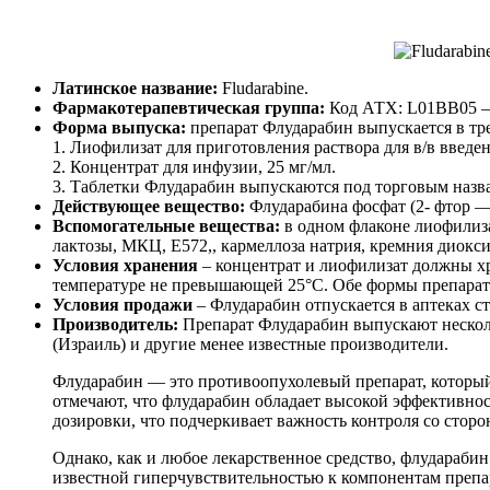
Латинское название:
Fludarabine.
Фармакотерапевтическая группа:
Код АТХ: L01BB05 — 
Форма выпуска:
препарат Флударабин выпускается в тр
1. Лиофилизат для приготовления раствора для в/в введен
2. Концентрат для инфузии, 25 мг/мл.
3. Таблетки Флударабин выпускаются под торговым назва
Действующее вещество:
Флударабина фосфат (2- фтор 
Вспомогательные вещества:
в одном флаконе лиофилиза
лактозы, МКЦ, Е572,, кармеллоза натрия, кремния диоксид
Условия хранения
– концентрат и лиофилизат должны хр
температуре не превышающей 25°С. Обе формы препарата 
Условия продажи
– Флударабин отпускается в аптеках ст
Производитель:
Препарат Флударабин выпускают несколь
(Израиль) и другие менее известные производители.
Флударабин — это противоопухолевый препарат, который
отмечают, что флударабин обладает высокой эффективнос
дозировки, что подчеркивает важность контроля со стор
Однако, как и любое лекарственное средство, флудараби
известной гиперчувствительностью к компонентам препар