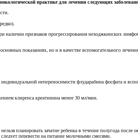
 онкологической практике для лечения следующих заболеван
сти.
редко).
при наличии признаков прогрессирования неходжкинских лимфом
новных показаниях, но и в качестве вспомогательного лечения
 индивидуальной непереносимости флударабина фосфата и вспо
нием клиренса креатинина менее 30 мл/мин.
льзя планировать зачатие ребенка в течение полугода после о
 следует перевести на питание молочными смесями.