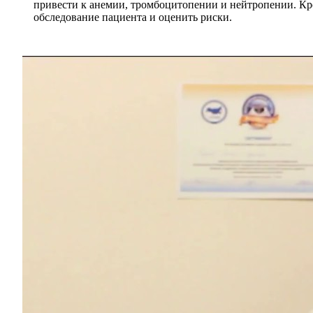
привести к анемии, тромбоцитопении и нейтропении. Кро
обследование пациента и оценить риски.