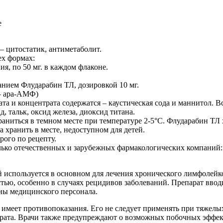
цитостатик, антиметаболит.
ех формах:
ия, по 50 мг. в каждом флаконе.
нием Флударабин ТЛ, дозировкой 10 мг.
— ара-АМФ)
та и концентрата содержатся – каустическая сода и маннитол.
, тальк, оксид железа, диоксид титана.
аниться в темном месте при температуре 2-5°С. Флударабин ТЛ 
хранить в месте, недоступном для детей.
рого по рецепту.
ко отечественных и зарубежных фармакологических компаний: 
 используется в основном для лечения хронического лимфолей
тью, особенно в случаях рецидивов заболеваний. Препарат ввод
оны медицинского персонала.
н имеет противопоказания. Его не следует применять при тяжелы
ата. Врачи также предупреждают о возможных побочных эффекта