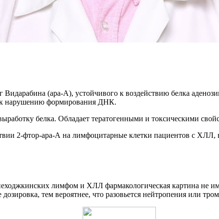
идарабина (ара-А), устойчивого к воздействию белка аденозин
 к нарушению формирования ДНК.
выработку белка. Обладает тератогенными и токсическими свойс
твии 2-фтор-ара-А на лимфоцитарные клетки пациентов с ХЛЛ, 
неходжкинских лимфом и ХЛЛ фармакологическая картина не име
 дозировка, тем вероятнее, что разовьется нейтропения или тро