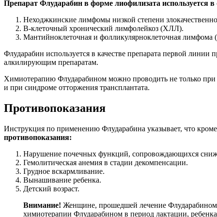
Препарат Флударабин в форме лиофилизата используется в
Неходжкинские лимфомы низкой степени злокачественно
В-клеточный хронический лимфолейкоз (ХЛЛ).
Мантийноклеточная и фолликулярноклеточная лимфома (
Флударабин используется в качестве препарата первой линии 
алкилирующим препаратам.
Химиотерапию Флударабином можно проводить не только при ос
и при синдроме отторжения трансплантата.
Противопоказания
Инструкция по применению Флударабина указывает, что кроме
противопоказания:
Нарушение почечных функций, сопровождающихся сниже
Гемолитическая анемия в стадии декомпенсации.
Грудное вскармливание.
Вынашивание ребенка.
Детский возраст.
Внимание!
Женщине, прошедшей лечение Флударабином не
химиотерапии Флударабином в период лактации, ребенка