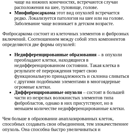
чаще на нижних конечностях, встречаются случаи
расположения на шее, туловище, голове.
Миофибросаркома
этот вид опухолей встречается
редко. Локализуется патология на шее или на голове.
Заболевание чаще возникает в детском возрасте.
Фибросаркома состоит из клеточных элементов и фиброзных
включений. Соотношением между собой этих компонентов
определяются две формы опухолей:
Недифференцированные образования
– в опухоли
преобладают клетки, находящиеся в
недифференцированном состоянии. Такая клетка в
результате её перерождения теряет свою
функциональную принадлежность и склонна сливаться
с другими подобными элементами в многоядерные
огромные клетки.
Дифференцированные опухоли
– состоят в большей
части из незрелых волокнистых элементов типа
фибробластов, однако в них присутствуют, но в
меньшем количестве недифференцированные клетки.
Чем больше в образовании анаплазированных клеток,
способных создавать свои объединения, тем злокачественнее
опухоль. Она способна быстро увеличиваться и