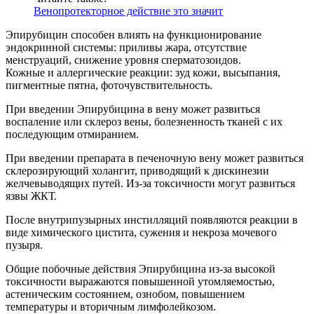
Венопротекторное действие это значит
Эпирубицин способен влиять на функционирование
эндокринной системы: приливы жара, отсутствие
менструаций, снижение уровня сперматозоидов.
Кожные и аллергические реакции: зуд кожи, высыпания,
пигментные пятна, фоточувствительность.
При введении Эпирубицина в вену может развиться
воспаление или склероз вены, болезненность тканей с их
последующим отмиранием.
При введении препарата в печеночную вену может развиться
склерозирующий холангит, приводящий к дискинезии
желчевыводящих путей. Из-за токсичности могут развиться
язвы ЖКТ.
После внутрипузырных инстилляций появляются реакции в
виде химического цистита, сужения и некроза мочевого
пузыря.
Общие побочные действия Эпирубицина из-за высокой
токсичности выражаются повышенной утомляемостью,
астеническим состоянием, ознобом, повышением
температуры и вторичным лимфолейкозом.