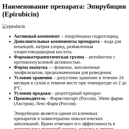
Наименование препарата: Эпирубицин
(Epirubicin)
Активный компонент
– эпирубицина гидрохлорид.
Дополнительные компоненты препарата
– вода для
инъекций, натрия хлорид, разбавленная
хлористоводородная кислота.
Фармакотерапевтическая группа
– антибиотик с
противоопухолевой активностью.
Форма выпуска
— флаконы, заполненные
лиофилизатом, предназначенным для разведения.
Условия хранения
– допустимо хранение в течение 24
месяцев в сухом и темном месте при температуре от 2 до
8°С.
Условия продажи
– рецептурный препарат.
Производитель
– Фармстантарт (Россия), Эбеве фарма
(Австрия), Ленс-Фарм (Россия).
Эпирубицин является одним из ключевых
препаратов в химиотерапии онкологических
заболеваний. Врачи отмечают его эффективность в
лечении рака молочной железы, желудка и других