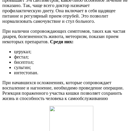
превышает 3-4 сантиметров, какое-либо особенное лечение не
показано. Так, чаще всего доктор назначает
профилактическую диету. Она включает в себя щадящее
питание и регулярный прием отрубей. Это позволит
нормализовать самочувствие и стул больного.
При наличии сопровождающих симптомов, таких как частая
диарея, болезненность живота, метеоризм, показан прием
некоторых препаратов.
Среди них:
церукал;
фестал;
бисептол;
сульгин;
интестопан.
При начавшихся осложнениях, которые сопровождает
воспаление и нагноение, необходимо проведение операции.
Резекция пораженного участка кишки позволяет сохранить
жизнь и способность человека к самообслуживанию