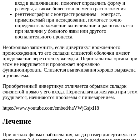
вход в выпячивание, помогает определить форму и
размеры, а также более точное место расположения.
рентгенография с контрастированием – контраст,
применяемый при исследовании, помогает точно
определить нахождение выпячивание и распознать его
при наличии у больного язвы или другого
воспалительного процесса.
Необходимо запомнить, если дивертикул врожденного
происхождения, то его складки слизистой оболочки имеют
продолжение через стенку желудка. Перистальтика органа при
этом не нарушается и продолжает нормально
функционировать. Слизистая выпячивания хорошо выражена
и узнаваема.
Приобретенный дивертикул отличается обрывом складок
слизистой прямо у его входа. Перистальтика желудка при этом
ухудшается, начинаются проблемы с пищеварением.
https://www.youtube.com/embed/haVWjGsjxH8
Лечение
При легких формах заболевания, когда размер дивертикула не