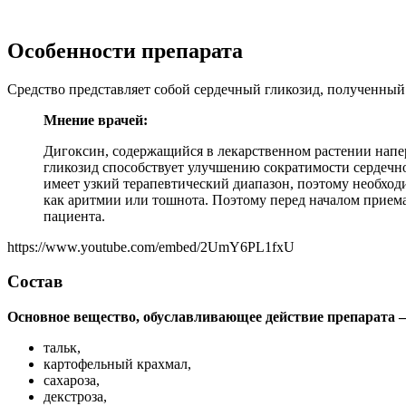
Особенности препарата
Средство представляет собой сердечный гликозид, полученный 
Мнение врачей:
Дигоксин, содержащийся в лекарственном растении напер
гликозид способствует улучшению сократимости сердечно
имеет узкий терапевтический диапазон, поэтому необход
как аритмии или тошнота. Поэтому перед началом приема
пациента.
https://www.youtube.com/embed/2UmY6PL1fxU
Состав
Основное вещество, обуславливающее действие препарата –
тальк,
картофельный крахмал,
сахароза,
декстроза,