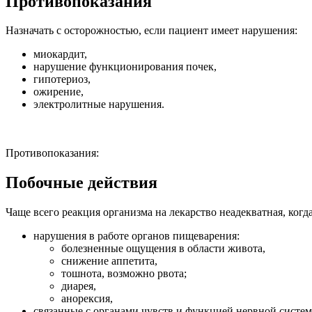
Противопоказания
Назначать с осторожностью, если пациент имеет нарушения:
миокардит,
нарушение функционирования почек,
гипотериоз,
ожирение,
электролитные нарушения.
Противопоказания:
Побочные действия
Чаще всего реакция организма на лекарство неадекватная, ког
нарушения в работе органов пищеварения:
болезненные ощущения в области живота,
снижение аппетита,
тошнота, возможно рвота;
диарея,
анорексия,
связанные с органами чувств и функцией нервной систем