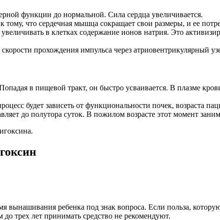
ерной функции до нормальной. Сила сердца увеличивается.
к тому, что сердечная мышца сокращает свои размеры, и ее потре
увеличивать в клетках содержание ионов натрия. Это активизир
скорости прохождения импульса через атриовентрикулярный узел
опадая в пищевой тракт, он быстро усваивается. В плазме крови 
процесс будет зависеть от функциональности почек, возраста пац
ляет до полутора суток. В пожилом возрасте этот момент занима
игоксина.
гоксин
мя вынашивания ребенка под знак вопроса. Если польза, котору
м до трех лет принимать средство не рекомендуют.