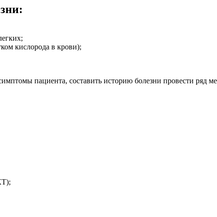
зни:
легких;
тком кислорода в крови);
 симптомы пациента, составить историю болезни провести ряд ме
Т);