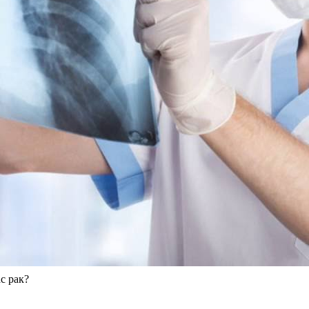
с рак?