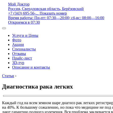
Мой Доктор
Россия, Свердловская область, Берёзовский
+7 (343) 695-56-...
Показать номер
Время работы: Пн-пт: 07:30—20:00; сб-вс: 08:00—16:00
Откроемся в 07:30
Услуги и Цены
Фото
Акции
Специалисты
Отзывы
Прайс-лист
3D-тур
Описание и контакты
Статьи
›
Диагностика рака легких
Каждый год на всем земном шаре диагноз рак легких регистриру
на 40%. К большому сожалению, но пока что медицине не под 
дают гарантию полного излечения. Вся проблема заключается в