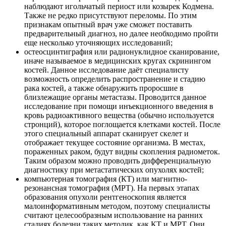
наблюдают игольчатый периост или козырек Кодмена.
Также не редко присутствуют переломы. По этим
признакам опытный врач уже сможет поставить
предварительный диагноз, но далее необходимо пройти
еще несколько уточняющих исследований;
остеосцинтиграфия или радионуклидное сканирование,
иначе называемое в медицинских кругах скринингом
костей. Данное исследование даёт специалисту
возможность определить распространение и стадию
рака костей, а также обнаружить проросшие в
близлежащие органы метастазы. Проводится данное
исследование при помощи инъекционного введения в
кровь радиоактивного вещества (обычно используется
стронций), которое поглощается клетками костей. После
этого специальный аппарат сканирует скелет и
отображает текущее состояние организма. В местах,
пораженных раком, будут видны скопления радиометок.
Таким образом можно проводить дифференциальную
диагностику при метастатических опухолях костей;
компьютерная томография (КТ) или магнитно-
резонансная томография (МРТ). На первых этапах
образования опухоли рентгеноскопия является
малоинформативным методом, поэтому специалисты
считают целесообразным использование на ранних
стадиях болезни таких методик, как КТ и МРТ. Они