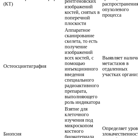
рентгеновских
(КТ)
распространени
изображений
опухолевого
костей, снятых в
процесса
поперечной
плоскости
Аппаратное
сканирование
скелета, то есть
получение
изображений
всех костей, с
Выявляет налич
помощью
метастазов в
Остеосцинтиграфия
инъекционного
отдаленных
введения
участках органи
специального
радиоактивного
препарата,
выполняющего
роль индикатора
Взятие для
клеточного
изучения под
микроскопом
Определяет уров
костного
Биопсия
злокачественнос
биоматериала