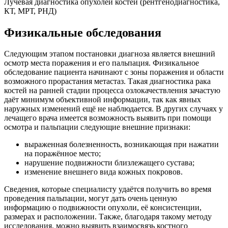
Лучевая диагностика опухолей костей (рентгенодиагностика,
КТ, МРТ, РНД)
Физикальные обследования
Следующим этапом постановки диагноза является внешний
осмотр места поражения и его пальпация. Физикальное
обследование пациента начинают с зоны поражения и области
возможного прорастания метастаз. Такая диагностика рака
костей на ранней стадии процесса озлокачествления зачастую
даёт минимум объективной информации, так как явных
наружных изменений ещё не наблюдается. В других случаях у
лечащего врача имеется возможность выявить при помощи
осмотра и пальпации следующие внешние признаки:
выраженная болезненность, возникающая при нажатии
на поражённое место;
нарушение подвижности близлежащего сустава;
изменение внешнего вида кожных покровов.
Сведения, которые специалисту удаётся получить во время
проведения пальпации, могут дать очень ценную
информацию о подвижности опухоли, её консистенции,
размерах и расположении. Также, благодаря такому методу
исследования, можно выявить взаимосвязь костного