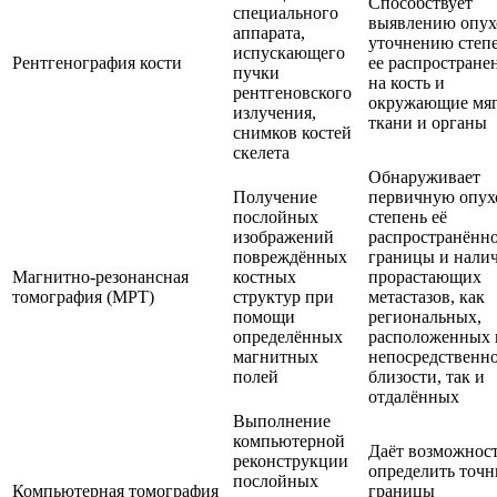
Способствует
специального
выявлению опух
аппарата,
уточнению степ
испускающего
Рентгенография кости
ее распростране
пучки
на кость и
рентгеновского
окружающие мя
излучения,
ткани и органы
снимков костей
скелета
Обнаруживает
Получение
первичную опух
послойных
степень её
изображений
распространённо
повреждённых
границы и нали
Магнитно-резонансная
костных
прорастающих
томография (МРТ)
структур при
метастазов, как
помощи
региональных,
определённых
расположенных 
магнитных
непосредственн
полей
близости, так и
отдалённых
Выполнение
компьютерной
Даёт возможнос
реконструкции
определить точ
послойных
Компьютерная томография
границы