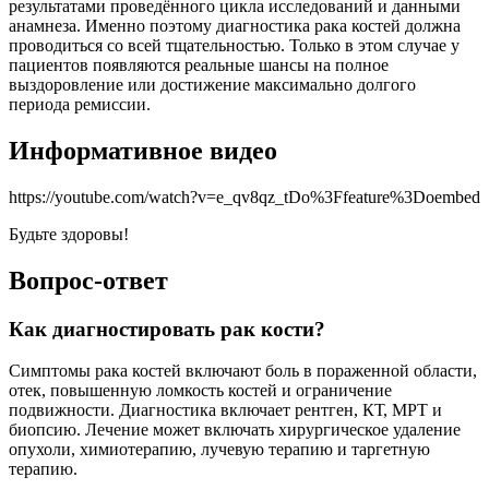
результатами проведённого цикла исследований и данными
анамнеза. Именно поэтому диагностика рака костей должна
проводиться со всей тщательностью. Только в этом случае у
пациентов появляются реальные шансы на полное
выздоровление или достижение максимально долгого
периода ремиссии.
Информативное видео
https://youtube.com/watch?v=e_qv8qz_tDo%3Ffeature%3Doembed
Будьте здоровы!
Вопрос-ответ
Как диагностировать рак кости?
Симптомы рака костей включают боль в пораженной области,
отек, повышенную ломкость костей и ограничение
подвижности. Диагностика включает рентген, КТ, МРТ и
биопсию. Лечение может включать хирургическое удаление
опухоли, химиотерапию, лучевую терапию и таргетную
терапию.