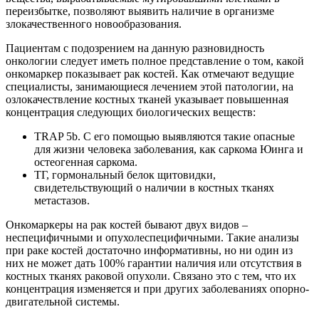
переизбытке, позволяют выявить наличие в организме
злокачественного новообразования.
Пациентам с подозрением на данную разновидность
онкологии следует иметь полное представление о том, какой
онкомаркер показывает рак костей. Как отмечают ведущие
специалисты, занимающиеся лечением этой патологии, на
озлокачествление костных тканей указывает повышенная
концентрация следующих биологических веществ:
TRAP 5b. С его помощью выявляются такие опасные
для жизни человека заболевания, как саркома Юинга и
остеогенная саркома.
ТГ, гормональный белок щитовидки,
свидетельствующий о наличии в костных тканях
метастазов.
Онкомаркеры на рак костей бывают двух видов –
неспецифичными и опухолеспецифичными. Такие анализы
при раке костей достаточно информативны, но ни один из
них не может дать 100% гарантии наличия или отсутствия в
костных тканях раковой опухоли. Связано это с тем, что их
концентрация изменяется и при других заболеваниях опорно-
двигательной системы.