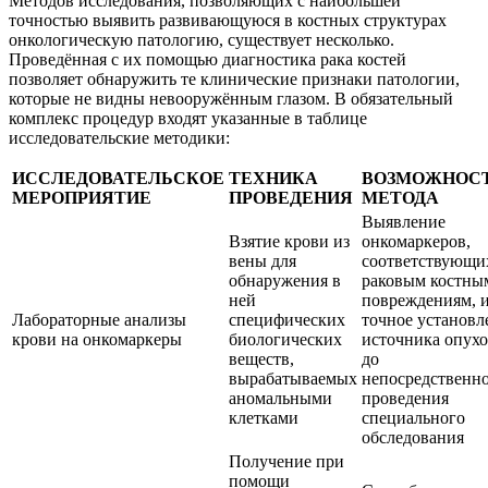
Методов исследования, позволяющих с наибольшей
точностью выявить развивающуюся в костных структурах
онкологическую патологию, существует несколько.
Проведённая с их помощью диагностика рака костей
позволяет обнаружить те клинические признаки патологии,
которые не видны невооружённым глазом. В обязательный
комплекс процедур входят указанные в таблице
исследовательские методики:
ИССЛЕДОВАТЕЛЬСКОЕ
ТЕХНИКА
ВОЗМОЖНОС
МЕРОПРИЯТИЕ
ПРОВЕДЕНИЯ
МЕТОДА
Выявление
Взятие крови из
онкомаркеров,
вены для
соответствующи
обнаружения в
раковым костны
ней
повреждениям, 
Лабораторные анализы
специфических
точное установл
крови на онкомаркеры
биологических
источника опух
веществ,
до
вырабатываемых
непосредственн
аномальными
проведения
клетками
специального
обследования
Получение при
помощи