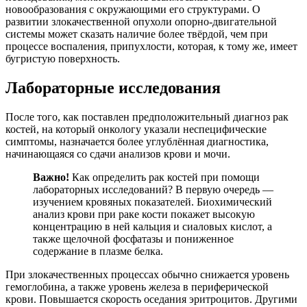
новообразования с окружающими его структурами. О
развитии злокачественной опухоли опорно-двигательной
системы может сказать наличие более твёрдой, чем при
процессе воспаления, припухлости, которая, к тому же, имеет
бугристую поверхность.
Лабораторные исследования
После того, как поставлен предположительный диагноз рак
костей, на который онкологу указали неспецифические
симптомы, назначается более углублённая диагностика,
начинающаяся со сдачи анализов крови и мочи.
Важно!
Как определить рак костей при помощи
лабораторных исследований? В первую очередь —
изучением кровяных показателей. Биохимический
анализ крови при раке кости покажет высокую
концентрацию в ней кальция и сиаловых кислот, а
также щелочной фосфатазы и пониженное
содержание в плазме белка.
При злокачественных процессах обычно снижается уровень
гемоглобина, а также уровень железа в периферической
крови. Повышается скорость оседания эритроцитов. Другими