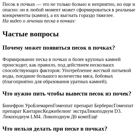
Песок в почках — это не только больно и неприятно, но еще и
опасно: он в любой момент может сформироваться в реальные
конкременты (камни), а их выгнать гораздо тяжелее.
На видео о лечении песка в почках:
Частые вопросы
Почему может появиться песок в почках?
Формирование песка в почках и более крупных камней
происходит, как правило, под действием нескольких
способствующих факторов: Употребление жесткой питьевой
воды, поедание большого количества мяса, бобовых
(благоприятно для образования уратных камней).
Что нужно пить чтобы вывести песок из почек?
Бинефрон УроБлемаренГомеопат препарат БерберисГомеопат
препарат КантарисКеджибелинг экстраЛикоподиум D3.
Ликоподиум LМ4. Ликоподиум Д6 компЕщё
Что нельзя делать при песке в почках?