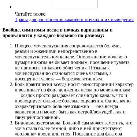
Читайте также:
Травы для растворения камней в почках и их выведения
Вообще, симптомы песка в почках вариативны и
проявляются у каждого больного по-разному:
Процесс мочеиспускания сопровождается болями,
резями и жжениями непосредственно в
мочеиспускательном канале. Опорожнение мочевого
пузыря никогда не бывает полным, посещение туалета
не приносит никакого облегчения. Позывы к
мочеиспусканию становятся очень частыми, а
посещение туалета — безрезультативным.
Боль практически всегда носит односторонний характер
и возникает на фоне движения песка по мочеточникам
— осадок просто раздражает слизистую канала, что и
провоцирует сильные болевые ощущения. Однозначно
охарактеризовать боль невозможно — она всегда
вариативна и может быть как острой/режущей, так и
тянущей/постоянной.
Видоизменяется моча. Больной сам может заметить, что
моча стала более темной, либо в ней присутствуют
«волокна» крови или гноя. Последние два фактора