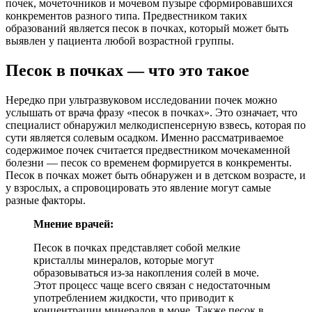
почек, мочеточников и мочевом пузыре сформировавшихся
конкрементов разного типа. Предвестником таких
образований является песок в почках, который может быть
выявлен у пациента любой возрастной группы.
Песок в почках — что это такое
Нередко при ультразвуковом исследовании почек можно
услышать от врача фразу «песок в почках». Это означает, что
специалист обнаружил мелкодиспенсерную взвесь, которая по
сути является солевым осадком. Именно рассматриваемое
содержимое почек считается предвестником мочекаменной
болезни — песок со временем формируется в конкременты.
Песок в почках может быть обнаружен и в детском возрасте, и
у взрослых, а спровоцировать это явление могут самые
разные факторы.
Мнение врачей:
Песок в почках представляет собой мелкие
кристаллы минералов, которые могут
образовываться из-за накопления солей в моче.
Этот процесс чаще всего связан с недостаточным
употреблением жидкости, что приводит к
концентрации минералов в моче. Также песок в