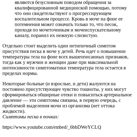
являются безусловным поводом обращения за
квалифицированной медицинской помощью, потому
что они свидетельствуют о прогрессирующем
воспалительном процессе. Кровь в моче на фоне ее
потемнения может означать только то, что песок,
проходя по мочеточникам и мочеиспускательному
каналу, поранил их нежную слизистую.
Отдельно стоит выделить один нетипичный симптом
присутствия песка в моче у детей. Речь идет о повышении
температуры тела на фоне всех вышеописанных признаков,
тогда как у мужчин и женщин даже при максимальной
интенсивности симптоматики температура тела остается в
пределах нормы.
Некоторые больные (и взрослые, и дети) жалуются на
постоянно присутствующее чувство тошноты, у них могут
сформироваться обширные отеки и повыситься артериальное
давление — эти симптомы связаны, в первую очередь, с
проблемой выделения мочи из организма (нет оттока
жидкости).
Симптомы песка в почках:
https://www.youtube.com/embed/_6bbDWeYCLQ