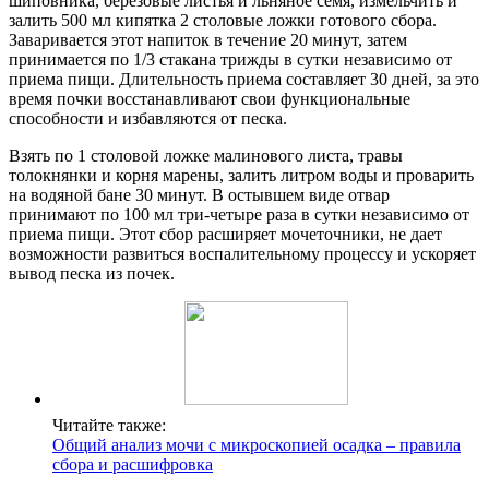
шиповника, березовые листья и льняное семя, измельчить и
залить 500 мл кипятка 2 столовые ложки готового сбора.
Заваривается этот напиток в течение 20 минут, затем
принимается по 1/3 стакана трижды в сутки независимо от
приема пищи. Длительность приема составляет 30 дней, за это
время почки восстанавливают свои функциональные
способности и избавляются от песка.
Взять по 1 столовой ложке малинового листа, травы
толокнянки и корня марены, залить литром воды и проварить
на водяной бане 30 минут. В остывшем виде отвар
принимают по 100 мл три-четыре раза в сутки независимо от
приема пищи. Этот сбор расширяет мочеточники, не дает
возможности развиться воспалительному процессу и ускоряет
вывод песка из почек.
Читайте также:
Общий анализ мочи с микроскопией осадка – правила
сбора и расшифровка