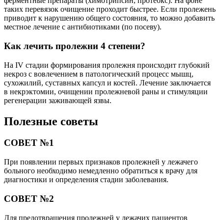
ферментные препараты (химотрипсин, протеокс). На фоне
таких перевязок очищение проходит быстрее. Если пролежень
приводит к нарушению общего состояния, то можно добавить
местное лечение с антибиотиками (по посеву).
Как лечить пролежни 4 степени?
На IV стадии формирования пролежня происходит глубокий
некроз с вовлечением в патологический процесс мышц,
сухожилий, суставных капсул и костей. Лечение заключается
в некрэктомии, очищении пролежневой раны и стимуляции
регенерации заживающей язвы.
Полезные советы
СОВЕТ №1
При появлении первых признаков пролежней у лежачего
больного необходимо немедленно обратиться к врачу для
диагностики и определения стадии заболевания.
СОВЕТ №2
Для предотвращения пролежней у лежачих пациентов