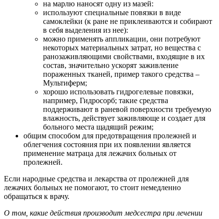
на марлю наносят одну из мазей:
используют специальные повязки в виде
самоклейки (к ране не приклеиваются и собирают
в себя выделения из нее):
можно применять аппликации, они потребуют
некоторых материальных затрат, но вещества с
ранозаживляющими свойствами, входящие в их
состав, значительно ускорят заживление
пораженных тканей, пример такого средства –
Мультиферм;
хорошо использовать гидрогелевые повязки,
например, Гидросорб; такие средства
поддерживают в раневой поверхности требуемую
влажность, действует заживляюще и создает для
больного места щадящий режим;
общим способом для предотвращения пролежней и
облегчения состояния при их появлении является
применение матраца для лежачих больных от
пролежней.
Если народные средства и лекарства от пролежней для
лежачих больных не помогают, то стоит немедленно
обращаться к врачу.
О том, какие действия производит медсестра при лечении