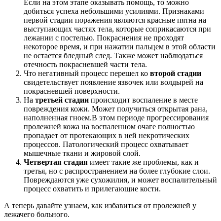
Если на этом этапе оказывать помощь, то можно
добиться успеха небольшими усилиями. Признаками
первой стадии поражения являются красные пятна на
выступающих частях тела, которые соприкасаются при
лежании с постелью. Покраснения не проходят
некоторое время, и при нажатии пальцем в этой области
не остается бледный след. Также может наблюдаться
отечность покрасневшей части тела.
Что негативный процесс перешел ко
второй стадии
свидетельствует появление язвочек или волдырей на
покрасневшей поверхности.
На
третьей стадии
происходит воспаление в месте
повреждения кожи. Может получиться открытая рана,
наполненная гноем.В этом периоде прогрессирования
пролежней кожа на воспаленном очаге полностью
пропадает от протекающих в ней некротических
процессов. Патологический процесс охватывает
мышечные ткани и жировой слой.
Четвертая стадия
имеет такие же проблемы, как и
третья, но с распространением на более глубокие слои.
Повреждаются уже сухожилия, и может воспалительный
процесс охватить и прилегающие кости.
А теперь давайте узнаем, как избавиться от пролежней у
лежачего больного.