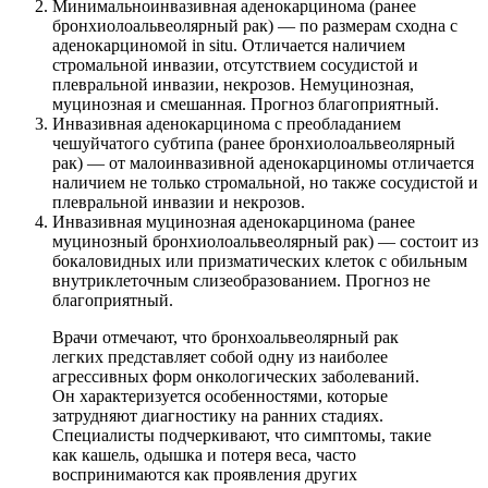
Минимальноинвазивная аденокарцинома (ранее
бронхиолоальвеолярный рак) — по размерам сходна с
аденокарциномой in situ. Отличается наличием
стромальной инвазии, отсутствием сосудистой и
плевральной инвазии, некрозов. Немуцинозная,
муцинозная и смешанная. Прогноз благоприятный.
Инвазивная аденокарцинома с преобладанием
чешуйчатого субтипа (ранее бронхиолоальвеолярный
рак) — от малоинвазивной аденокарциномы отличается
наличием не только стромальной, но также сосудистой и
плевральной инвазии и некрозов.
Инвазивная муцинозная аденокарцинома (ранее
муцинозный бронхиолоальвеолярный рак) — состоит из
бокаловидных или призматических клеток с обильным
внутриклеточным слизеобразованием. Прогноз не
благоприятный.
Врачи отмечают, что бронхоальвеолярный рак
легких представляет собой одну из наиболее
агрессивных форм онкологических заболеваний.
Он характеризуется особенностями, которые
затрудняют диагностику на ранних стадиях.
Специалисты подчеркивают, что симптомы, такие
как кашель, одышка и потеря веса, часто
воспринимаются как проявления других