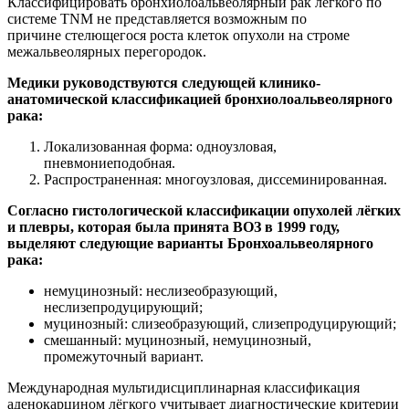
Классифицировать бронхиолоальвеолярный рак легкого по
системе TNM не представляется возможным по
причине стелющегося роста клеток опухоли на строме
межальвеолярных перегородок.
Медики руководствуются следующей клинико-
анатомической классификацией бронхиолоальвеолярного
рака:
Локализованная форма: одноузловая,
пневмониеподобная.
Распространенная: многоузло­вая, диссеминированная.
Согласно гистологической классификации опухолей лёгких
и плевры, которая была принята ВОЗ в 1999 году,
выделяют следующие варианты Бронхоальвеолярного
рака:
немуцинозный: неслизеобразующий,
неслизепродуцирующий;
муцинозный: слизеобразующий, слизепродуцирующий;
смешанный: муцинозный, немуцинозный,
промежуточный вариант.
Международная мультидисциплинарная классификация
аденокарцином лёгкого учитывает диагностические критерии