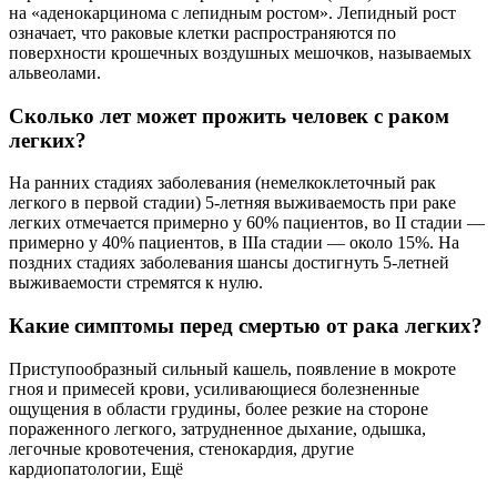
на «аденокарцинома с лепидным ростом». Лепидный рост
означает, что раковые клетки распространяются по
поверхности крошечных воздушных мешочков, называемых
альвеолами.
Сколько лет может прожить человек с раком
легких?
На ранних стадиях заболевания (немелкоклеточный рак
легкого в первой стадии) 5-летняя выживаемость при раке
легких отмечается примерно у 60% пациентов, во II стадии —
примерно у 40% пациентов, в IIIa стадии — около 15%. На
поздних стадиях заболевания шансы достигнуть 5-летней
выживаемости стремятся к нулю.
Какие симптомы перед смертью от рака легких?
Приступообразный сильный кашель, появление в мокроте
гноя и примесей крови, усиливающиеся болезненные
ощущения в области грудины, более резкие на стороне
пораженного легкого, затрудненное дыхание, одышка,
легочные кровотечения, стенокардия, другие
кардиопатологии, Ещё