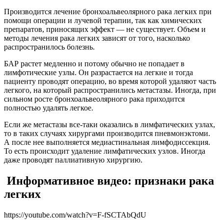
Производится лечение бронхоальвеолярного рака легких при
помощи операции и лучевой терапии, так как химических
препаратов, приносящих эффект — не существует. Объем и
методы лечения рака легких зависят от того, насколько
распространилось болезнь.
БАР растет медленно и потому обычно не попадает в
лимфотические узлы. Он разрастается на легкие и тогда
пациенту проводят операцию, во время которой удаляют часть
легкого, на который распространились метастазы. Иногда, при
сильном росте бронхоальвеолярного рака приходится
полностью удалять легкое.
Если же метастазы все-таки оказались в лимфатических узлах,
то в таких случаях хирургами производится пневмонэктоми.
А после нее выполняется медиастинальная лимфодиссекция.
То есть происходит удаление лимфатических узлов. Иногда
даже проводят паллиативную хирургию.
Информативное видео: признаки рака
легких
https://youtube.com/watch?v=F-fSCTAbQdU