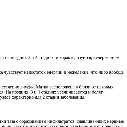
на поздних 3 и 4 стадиях, и характеризуется, недержанием
 чувствует недостаток энергии и нежелание, что-либо вообще
истечение лимфы. Матка расположена в близи от паховых
. На поздних, 3 и 4 стадиях увеличиваются и болят
лов характерно для 2 стадии заболевания.
тки таза с образованием инфильтратов, сдавливающих нервные
 При инфильтрации опухолью стенок таза боли могут появляться