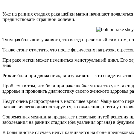
Уже на ранних стадиях рака шейки матки начинают появляться 
предшествовать страшной болезни.
Тянущая боль внизу живота, это всегда тревожный симптом, по
Также стоит отметить, что после физических нагрузок, стрессо
При раке матки может измениться менструальный цикл. Его ха
знак.
Резкие боли при движениях, внизу живота – это свидетельство
Проблема в том, что боли при раке шейке матки это уже та ст
здоровье и проводить диагностику своего женского здоровья ра
Недуг очень распространен в настоящее время. Чаще всего пер
патология легко диагностируется, к сожалению, почти у полов
Современная медицина предлагает несколько путей решения пр
заболевания на ранних стадиях (без удаления органа) в будущ
В большинстве случаев недуг развивается на фоне предраковы