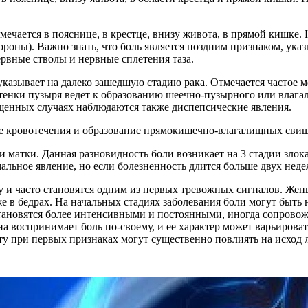
ечается в пояснице, в крестце, внизу живота, в прямой кишке. 
тороны). Важно знать, что боль является поздним признаком, ук
рвные стволы и нервные сплетения таза.
казывает на далеко зашедшую стадию рака. Отмечается частое 
стенки пузыря ведет к образованию шеечно-пузырного или влаг
ущенных случаях наблюдаются также диспепсические явления.
 кровотечения и образование прямокишечно-влагалищных свищ
ки матки. Данная разновидность боли возникает на 3 стадии зло
мальное явление, но если болезненность длится больше двух неде
му и часто становятся одним из первых тревожных сигналов. 
е в бедрах. На начальных стадиях заболевания боли могут быть
становятся более интенсивными и постоянными, иногда сопров
на воспринимает боль по-своему, и ее характер может варьирова
ту при первых признаках могут существенно повлиять на исход 