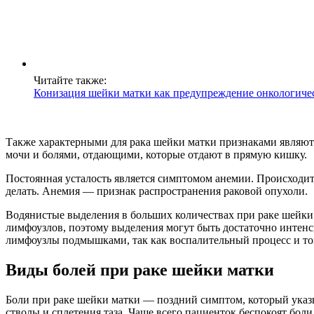
Читайте также:
Конизация шейки матки как предупреждение онкологиче
Также характерными для рака шейки матки признаками являютс
мочи и болями, отдающими, которые отдают в прямую кишку.
Постоянная усталость является симптомом анемии. Происходит
делать. Анемия — признак распространения раковой опухоли.
Водянистые выделения в больших количествах при раке шейки 
лимфоузлов, поэтому выделения могут быть достаточно интенси
лимфоузлы подмышками, так как воспалительный процесс и ток
Виды болей при раке шейки матки
Боли при раке шейки матки — поздний симптом, который указы
стволы и сплетения таза. Чаще всего пациенток беспокоят бол