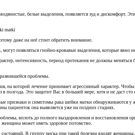
водянистые, белые выделения, появляется зуд и дискомфорт. Эти
этому даже на неё стоит обратить внимание.
в, могут появляться гнойно-кровавые выделения, которые явно не
рактер, интенсивность, период протекания не должны меняться 
 развившейся проблемы.
адия, на которой лечение принимает агрессивный характер. Чтоб
з в полгода. Это защитит Вас в большей мере, хотя и не даст сто
вые признаки и симптомы рака шейки матки обнаруживаются у жен
ины пациенток она выявляется уже на поздних стадиях.
облемы, вплоть до полного выздоровления и восстановления ор
ем женщина может иметь здоровое потомство.
х состояний. В группу риска при такой болезни входят женщин