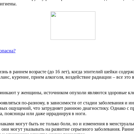
гигиены.
 опасна?
знь в раннем возрасте (до 16 лет), когда эпителий шейки содер
анс, курение, прием алкоголя, воздействие радиации – все это
зникают у женщины, источником опухоли являются здоровые кле
роявляться по-разному, в зависимости от стадии заболевания и
х ощущений, что затрудняет раннюю диагностику. Однако с пр
а, поясницы или даже иррадиируя в ноги.
ками могут быть не только боли, но и изменения в менструаль
 они могут указывать на развитие серьезного заболевания. Ран