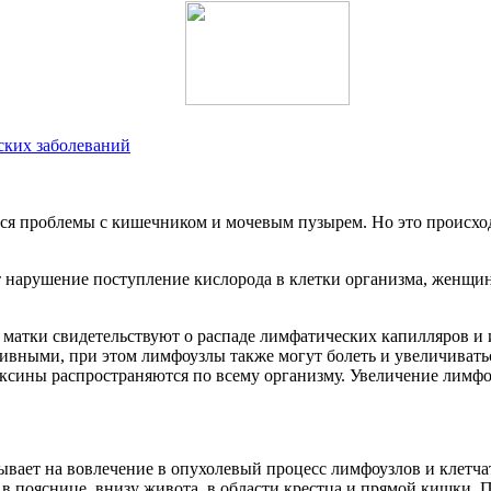
ских заболеваний
я проблемы с кишечником и мочевым пузырем. Но это происходи 
 нарушение поступление кислорода в клетки организма, женщина
матки свидетельствуют о распаде лимфатических капилляров и 
вными, при этом лимфоузлы также могут болеть и увеличиваться
сины распространяются по всему организму. Увеличение лимфоуз
вает на вовлечение в опухолевый процесс лимфоузлов и клетча
и в пояснице, внизу живота, в области крестца и прямой кишки.