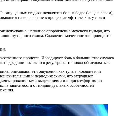
На запущенных стадиях появляется боль в бедре (чаще в левом),
азывающим на вовлечение в процесс лимфатических узлов и
мочеиспускание, неполное опорожнение мочевого пузыря, что
алищно-пузырного свища. Сдавление мочеточников приводит к
ей.
качественного процесса. Иррадирует боль в большинстве случаев
ль подряд или появляется регулярно, это повод обследоваться.
Женщины описывают эти ощущения как тупые, ноющие или
 незначительными и периодическими, что затрудняет
ождаясь кровянистыми выделениями или дискомфортом во
ться в зависимости от индивидуальных особенностей
лечения.