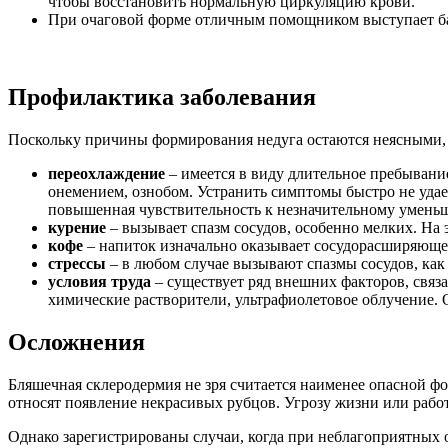
чтобы восстановить нормальную циркуляцию крови.
При очаговой форме отличным помощником выступает баня
Профилактика заболевания
Поскольку причины формирования недуга остаются неясными, 
переохлаждение
– имеется в виду длительное пребывани
онемением, ознобом. Устранить симптомы быстро не удае
повышенная чувствительность к незначительному уменьш
курение
– вызывает спазм сосудов, особенно мелких. На
кофе
– напиток изначально оказывает сосудорасширяющее 
стрессы
– в любом случае вызывают спазмы сосудов, как
условия труда
– существует ряд внешних факторов, связ
химические растворители, ультрафиолетовое облучение. 
Осложнения
Бляшечная склеродермия не зря считается наименее опасной фо
относят появление некрасивых рубцов. Угрозу жизни или рабо
Однако зарегистрированы случаи, когда при неблагоприятных 