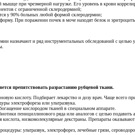
й мышце при чрезмерной нагрузке. Его уровень в крови коррелир
иентов с ограниченной склеродермией;
тся у 90% больных любой формой склеродермии;
форму. При поражении почек в моче находят белок и эритроцит
ермии назначают и ряд инструментальных обследований с целью 
ы.
яется препятствовать разрастанию рубцевой ткани.
овую кислоту. Подбирает лекарство и дозу врач. Чаще всего при
уры электрофореза или ультразвука.
огащение кислородом тканей в специальном аппарате.
иотики пенициллинового ряда или аналогов с целью подавить 
я кислота, низкомолекулярные декстраны. Препараты оказывают
оцедуры: ультразвук, электрофорез, лечебные грязи, сероводор