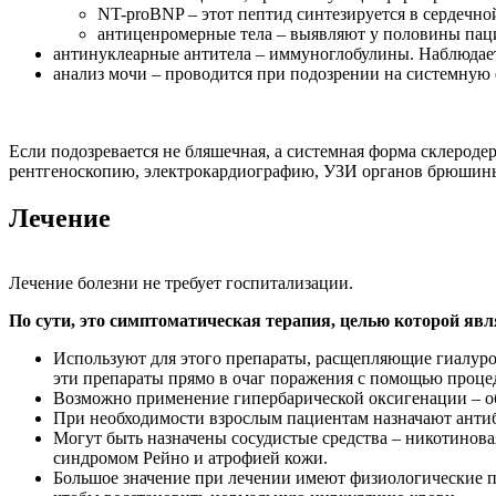
NT-proBNP – этот пептид синтезируется в сердечно
антиценромерные тела – выявляют у половины пац
антинуклеарные антитела – иммуноглобулины. Наблюдае
анализ мочи – проводится при подозрении на системную 
Если подозревается не бляшечная, а системная форма склерод
рентгеноскопию, электрокардиографию, УЗИ органов брюшин
Лечение
Лечение болезни не требует госпитализации.
По сути, это симптоматическая терапия, целью которой явл
Используют для этого препараты, расщепляющие гиалурон
эти препараты прямо в очаг поражения с помощью процед
Возможно применение гипербарической оксигенации – об
При необходимости взрослым пациентам назначают антиб
Могут быть назначены сосудистые средства – никотинова
синдромом Рейно и атрофией кожи.
Большое значение при лечении имеют физиологические пр