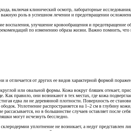
дхода, включая клинический осмотр, лабораторные исследования
т важную роль в успешном лечении и предотвращении осложнен
ие воспаления, улучшение кровообращения и предотвращение о
екомендаций по изменению образа жизни. Важно помнить, что 
и и отличается от других ее видов характерной формой поражен
круглой или овальной формы. Кожа вокруг бляшек отекает, при
ще. Как правило, они возникают в тех местах, где кожа подвергла
остигая едва ли не деревянной плотности. Поверхность ее стано
 ободок. Уплотнение распространяется на 1–2 см в глубину кожи
е рассасывается, но в большинстве случаев оставляет после себя
ляшки могут исчезнуть бесследно.
 склеродермии уплотнение не возникает, а недуг представлен 