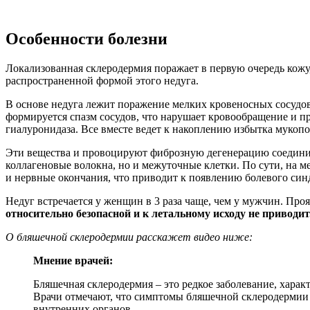
Особенности болезни
Локализованная склеродермия поражает в первую очередь кожу,
распространенной формой этого недуга.
В основе недуга лежит поражение мелких кровеносных сосудов
формируется спазм сосудов, что нарушает кровообращение и п
гиалуронидаза. Все вместе ведет к накоплению избытка мукоп
Эти вещества и провоцируют фиброзную дегенерацию соединит
коллагеновые волокна, но и межуточные клетки. По сути, на м
и нервные окончания, что приводит к появлению болевого син
Недуг встречается у женщин в 3 раза чаще, чем у мужчин. Про
относительно безопасной и к летальному исходу не приводит
О бляшечной склеродермии расскажет видео ниже:
Мнение врачей:
Бляшечная склеродермия – это редкое заболевание, хара
Врачи отмечают, что симптомы бляшечной склеродермии 
внутренних органов.