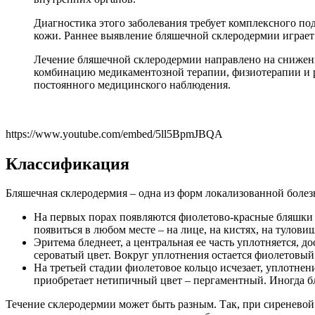
Диагностика этого заболевания требует комплексного по
кожи. Раннее выявление бляшечной склеродермии играе
Лечение бляшечной склеродермии направлено на снижен
комбинацию медикаментозной терапии, физиотерапии и р
постоянного медицинского наблюдения.
https://www.youtube.com/embed/5ll5BpmJBQA
Классификация
Бляшечная склеродермия – одна из форм локализованной болезн
На первых порах появляются фиолетово-красные бляшки 
появиться в любом месте – на лице, на кистях, на тулови
Эритема бледнеет, а центральная ее часть уплотняется, д
сероватый цвет. Вокруг уплотнения остается фиолетовый
На третьей стадии фиолетовое кольцо исчезает, уплотнени
приобретает нетипичный цвет – пергаментный. Иногда б
Течение склеродермии может быть разным. Так, при сиреневой