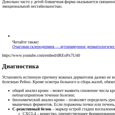
Довольно часто у детей бляшечная форма оказывается связанн
эмоциональной нестабильностью.
Читайте также:
Очаговая склеродермия — аутоиммунное дерматологичес
https://www.youtube.com/embed/dREoPx7Urt0
Диагностика
Установить истинную причину кожных дерматозов далеко не вс
болезнью Рейно. Кроме осмотра больного и сбора жалоб, обяза
общий анализ крови – может выявить снижение числа кр
неблагоприятном течении болезни;
биохимический анализ крови – позволяет определить уро
мышечных ферментов. Если поражены почки или печень,
С-реактивный белок
– маркер острой стадии воспалени
CXCL4 – вещество, препятствующее формированию 