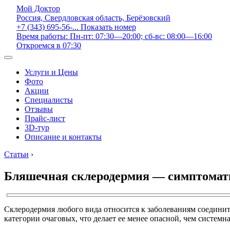
Мой Доктор
Россия, Свердловская область, Берёзовский
+7 (343) 695-56-...
Показать номер
Время работы: Пн-пт: 07:30—20:00; сб-вс: 08:00—16:00
Откроемся в 07:30
Услуги и Цены
Фото
Акции
Специалисты
Отзывы
Прайс-лист
3D-тур
Описание и контакты
Статьи
›
Бляшечная склеродермия — симптоматик
Склеродермия любого вида относится к заболеваниям соедини
категории очаговых, что делает ее менее опасной, чем системн