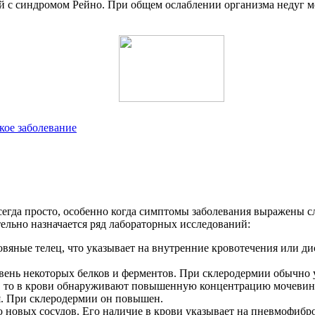
ой с синдромом Рейно. При общем ослаблении организма недуг м
кое заболевание
егда просто, особенно когда симптомы заболевания выражены сл
тельно назначается ряд лабораторных исследований:
овяные телец, что указывает на внутренние кровотечения или 
вень некоторых белков и ферментов. При склеродермии обычно 
 то в крови обнаруживают повышенную концентрацию мочевины, 
я. При склеродермии он повышен.
новых сосудов. Его наличие в крови указывает на пневмофибро