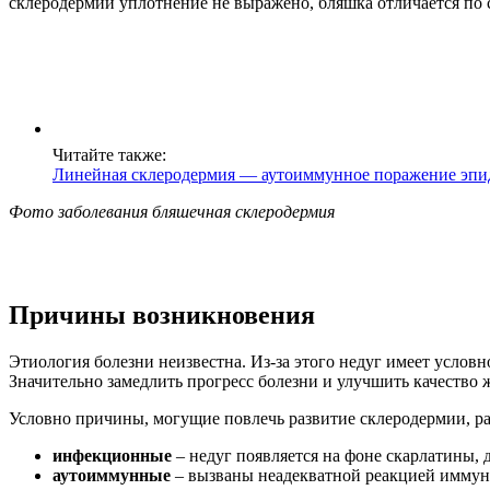
склеродермии уплотнение не выражено, бляшка отличается по с
Читайте также:
Линейная склеродермия — аутоиммунное поражение эпи
Фото заболевания бляшечная склеродермия
Причины возникновения
Этиология болезни неизвестна. Из-за этого недуг имеет усло
Значительно замедлить прогресс болезни и улучшить качество 
Условно причины, могущие повлечь развитие склеродермии, ра
инфекционные
– недуг появляется на фоне скарлатины, д
аутоиммунные
– вызваны неадекватной реакцией иммунн