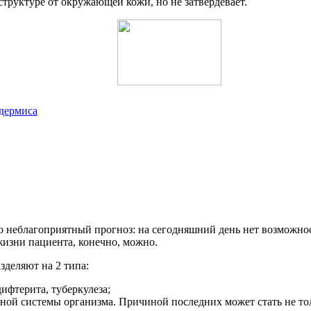
труктуре от окружающей кожи, но не затвердевает.
дермиса
вно неблагоприятный прогноз: на сегодняшний день нет возможн
жизни пациента, конечно, можно.
зделяют на 2 типа:
ифтерита, туберкулеза;
ой системы организма. Причиной последних может стать не толь