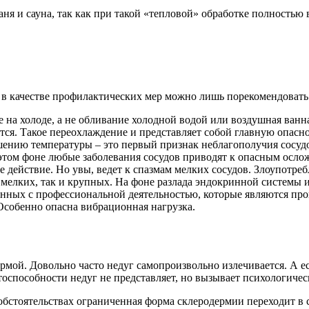
 и сауна, так как при такой «тепловой» обработке полностью 
в качестве профилактических мер можно лишь порекомендовать
е на холоде, а не обливание холодной водой или воздушная ван
тся. Такое переохлаждение и представляет собой главную опасно
ению температуры – это первый признак неблагополучия сосуд
 этом фоне любые заболевания сосудов приводят к опасным осло
действие. Но увы, ведет к спазмам мелких сосудов. Злоупотребл
 мелких, так и крупных. На фоне разлада эндокринной системы и
анных с профессиональной деятельностью, которые являются пр
Особенно опасна вибрационная нагрузка.
рмой. Довольно часто недуг самопроизвольно излечивается. А е
тоспособности недуг не представляет, но вызывает психологиче
обстоятельствах ограниченная форма склеродермии переходит в 