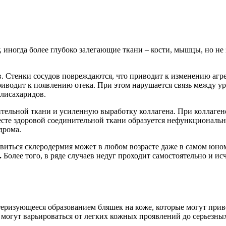
 иногда более глубоко залегающие ткани – кости, мышцы, но не 
. Стенки сосудов повреждаются, что приводит к изменению агре
риводит к появлению отека. При этом нарушается связь между 
олисахаридов.
ельной ткани и усиленную выработку коллагена. При коллагено
есте здоровой соединительной ткани образуется нефункциональн
дрома.
явиться склеродермия может в любом возрасте даже в самом юно
.
Более того, в ряде случаев недуг проходит самостоятельно и исч
ктеризующееся образованием бляшек на коже, которые могут пр
могут варьироваться от легких кожных проявлений до серьезны