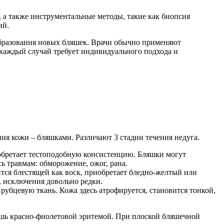
, а также инструментальные методы, такие как биопсия
ий.
бразования новых бляшек. Врачи обычно применяют
каждый случай требует индивидуального подхода и
ия кожи – бляшками. Различают 3 стадии течения недуга.
обретает тестоподобную консистенцию. Бляшки могут
сь травмам: обморожение, ожог, рана.
вится блестящей как воск, приобретает бледно-желтый или
, исключения довольно редки.
 рубцевую ткань. Кожа здесь атрофируется, становится тонкой,
лишь красно-фиолетовой эритемой. При плоской бляшечной