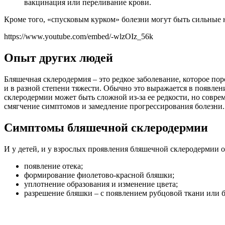
вакцинация или переливание крови.
Кроме того, «спусковым курком» болезни могут быть сильные
https://www.youtube.com/embed/-wlzOIz_56k
Опыт других людей
Бляшечная склеродермия – это редкое заболевание, которое по
и в разной степени тяжести. Обычно это выражается в появле
склеродермии может быть сложной из-за ее редкости, но совр
смягчение симптомов и замедление прогрессирования болезни.
Симптомы бляшечной склеродермии
И у детей, и у взрослых проявления бляшечной склеродермии 
появление отека;
формирование фиолетово-красной бляшки;
уплотнение образования и изменение цвета;
разрешение бляшки – с появлением рубцовой ткани или б