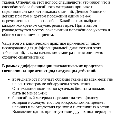
тканей. Отвечая на этот вопрос специалисты уточняют, что в
способах забора биопсийного материала при раке и
саркоидозе легких нет никаких отличий. Делают биопсию
легких при том и другом поражении одним из 4-х
перечисленных выше способов. Какой из них выбрать в
каждом конкретном случае, решает врач. При этом он
руководствуется местом локализации поражённого участка и
общим состоянием пациента.
Чаще всего в клинической практике применяется такое
исследование для дифференциальной диагностики этих
заболеваний, т. к. на начальном этапе развития они имеют
сходную симптоматику.
В рамках дифференциации патологических процессов
специалисты применяет ряд следующих действий:
врач-диагност получает образцы тканей из всех мест, где
на рентгенограмме обнаружены затемнения.
Оптимальное количество кусочков биоптата должно
быть не менее 5-ти;
биопсийный материал передают патоморфологу,
который исследует его под микроскопом на предмет
наличия или отсутствия гранулем и атипичных клеток.
Выявление одних при отсутствии других подтверждает