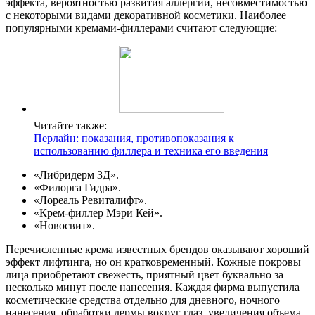
эффекта, вероятностью развития аллергии, несовместимостью
с некоторыми видами декоративной косметики. Наиболее
популярными кремами-филлерами считают следующие:
Читайте также:
Перлайн: показания, противопоказания к
использованию филлера и техника его введения
«Либридерм 3Д».
«Филорга Гидра».
«Лореаль Ревиталифт».
«Крем-филлер Мэри Кей».
«Новосвит».
Перечисленные крема известных брендов оказывают хороший
эффект лифтинга, но он кратковременный. Кожные покровы
лица приобретают свежесть, приятный цвет буквально за
несколько минут после нанесения. Каждая фирма выпустила
косметические средства отдельно для дневного, ночного
нанесения, обработки дермы вокруг глаз, увеличения объема