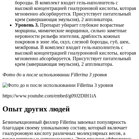
борозды. В комплект входит гель-наполнитель с
высокой концентрацией гиалуроновой кислоты, которая
мгновенно абсорбируется. Присутствует питательный
крем (завершающая эмульсия), 2 аппликатора.
Уровень 3.
Препарат убирает глубокие возрастные
морщины, мимические морщинки, сильно заметные
неровности рельефа эпителия, дряблость кожных
покровов в зоне лба, скул, слезной борозды, губ, шеи,
межбровья. В комплект входит гель-наполнитель с
высокой концентрацией гиалуроновой кислоты, которая
мгновенно абсорбируется. Присутствует питательный
крем (завершающая эмульсия), 2 аппликатора.
Фото до и после использовании Fillerina 3 уровня
https://www.youtube.com/embed/g09J2DlH1iA
Опыт других людей
Безинъекционный филлер Fillerina завоевал популярность
благодаря своему уникальному составу, который включает
гиалуроновую кислоту различных молекулярных весов, а
также пептиды и антиоксиданты. Этот продукт эффективно