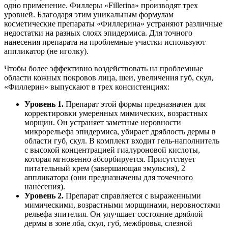
одно применение. Филлеры «Fillerina» производят трех
уровней. Благодаря этим уникальным формулам
косметические препараты «Филлерина» устраняют различные
недостатки на разных слоях эпидермиса. Для точного
нанесения препарата на проблемные участки используют
аппликатор (не иголку).
Чтобы более эффективно воздействовать на проблемные
области кожных покровов лица, шеи, увеличения губ, скул,
«Филлерин» выпускают в трех консистенциях:
Уровень 1.
Препарат этой формы предназначен для
корректировки умеренных мимических, возрастных
морщин. Он устраняет заметные неровности
микрорельефа эпидермиса, убирает дряблость дермы в
области губ, скул. В комплект входит гель-наполнитель
с высокой концентрацией гиалуроновой кислоты,
которая мгновенно абсорбируется. Присутствует
питательный крем (завершающая эмульсия), 2
аппликатора (они предназначены для точечного
нанесения).
Уровень 2.
Препарат справляется с выраженными
мимическими, возрастными морщинами, неровностями
рельефа эпителия. Он улучшает состояние дряблой
дермы в зоне лба, скул, губ, межбровья, слезной