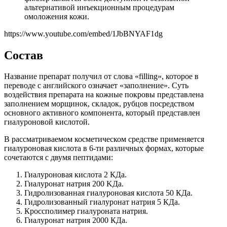
альтернативой инъекционным процедурам
омоложения кожи.
https://www.youtube.com/embed/1JbBNYAF1dg
Состав
Название препарат получил от слова «filling», которое в
переводе с английского означает «заполнение». Суть
воздействия препарата на кожные покровы представлена
заполнением морщинок, складок, рубцов посредством
основного активного компонента, который представлен
гиалуроновой кислотой.
В рассматриваемом косметическом средстве применяется
гиалуроновая кислота в 6-ти различных формах, которые
сочетаются с двумя пептидами:
Гиалуроновая кислота 2 КДа.
Гиалуронат натрия 200 KДа.
Гидролизованная гиалуроновая кислота 50 КДа.
Гидролизованный гиалуронат натрия 5 КДа.
Кроссполимер гиалуроната натрия.
Гиалуронат натрия 2000 КДа.