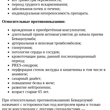
период грудного вскармливания;
заболевания почек и печени;
индивидуальная непереносимость препарата.
Относительные противопоказания:
врожденная и приобретённая коагулопатия;
длительный прием антикоагулянтов до начала приема
Бевацизумаба;
артериальная и венозная тромбоэмболия;
гипертония;
патологии сердца и сосудов;
кровоточащие раны, ранний послеоперационный
период;
PRES-синдром;
перфорация стенок желудка и кишечника в том числе в
анамнезе;
сахарный диабет;
повышение белка в моче;
развитие нейтропении;
возраст старше 65 лет.
При относительных противопоказаниях Бевацизумаб
назначают с осторожностью под контролем врача и только
после консультации с другими специалистами —