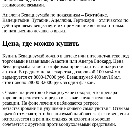
взаимозаменяемыми.
Аналоги Бевацизумаба по показаниям – Вектибикс,
Капецитабин, Тутабин, Ацеллбия, Гертикард – отличаются по
действующему веществу, и их применение возможно только
по назначению лечащего врача.
Цена, где можно купить
Купить Бевацизумаб можно в аптеке или интернет-аптеке под
торговыми названиями Авастин или Авегра Биокард. Цена
Бевацизумаба зависит от фирмы-производителя и накрутки
аптеки. В среднем цена лекарства дозировкой 100 мг/4 мл.
варьируется от 8000-17000 руб. Бевацизумаб 400 мг/16 мл.
стоит около 28000-32000 руб. за один флакон.
Отзывы пациентов о Бевацизумабе говорят, что препарат
хорошо переносится и редко вызывает нежелательные
реакции. На фоне лечения наблюдается регресс
метастазирования и улучшение общего самочувствия. Отзывы
врачей отмечают, что Бевацизумаб наиболее эффективен, если
используется на ранних стадиях онкологии и хорошо
сочетается с другими противоопухолевыми средствами.