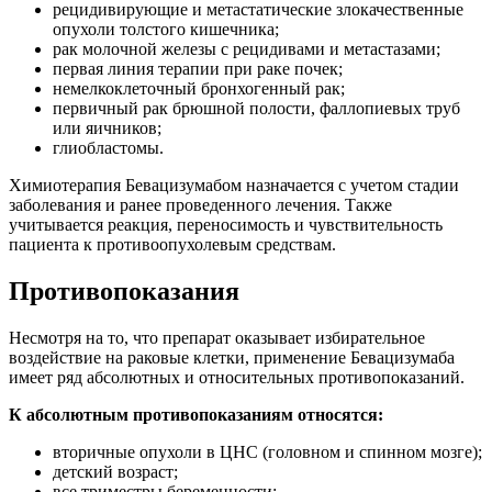
рецидивирующие и метастатические злокачественные
опухоли толстого кишечника;
рак молочной железы с рецидивами и метастазами;
первая линия терапии при раке почек;
немелкоклеточный бронхогенный рак;
первичный рак брюшной полости, фаллопиевых труб
или яичников;
глиобластомы.
Химиотерапия Бевацизумабом назначается с учетом стадии
заболевания и ранее проведенного лечения. Также
учитывается реакция, переносимость и чувствительность
пациента к противоопухолевым средствам.
Противопоказания
Несмотря на то, что препарат оказывает избирательное
воздействие на раковые клетки, применение Бевацизумаба
имеет ряд абсолютных и относительных противопоказаний.
К абсолютным противопоказаниям относятся:
вторичные опухоли в ЦНС (головном и спинном мозге);
детский возраст;
все триместры беременности;