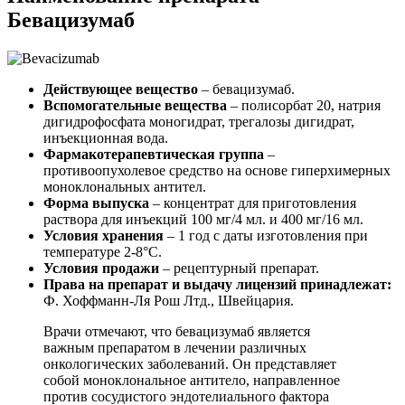
Бевацизумаб
Действующее вещество
– бевацизумаб.
Вспомогательные вещества
– полисорбат 20, натрия
дигидрофосфата моногидрат, трегалозы дигидрат,
инъекционная вода.
Фармакотерапевтическая группа
–
противоопухолевое средство на основе гиперхимерных
моноклональных антител.
Форма выпуска
– концентрат для приготовления
раствора для инъекций 100 мг/4 мл. и 400 мг/16 мл.
Условия хранения
– 1 год с даты изготовления при
температуре 2-8°С.
Условия продажи
– рецептурный препарат.
Права на препарат и выдачу лицензий принадлежат:
Ф. Хоффманн-Ля Рош Лтд., Швейцария.
Врачи отмечают, что бевацизумаб является
важным препаратом в лечении различных
онкологических заболеваний. Он представляет
собой моноклональное антитело, направленное
против сосудистого эндотелиального фактора