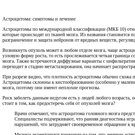
Астроцитома: симптомы и лечение
Астроцитомы по международной классификации (МКБ 10) относ
которые происходят из тканей мозга. Из названия становится 
разграничение и защита нейронов от вредных веществ, регуляц
Возникнуть опухоль может в любом отделе мозга, чаще астроци
узловую форму роста, то есть прослеживается четкая граница 
мозга. Также встречаются диффузные варианты с инфильтратив
переходит в стадию метастазирования, она начинает распростр
При разрезе видно, что плотность астроцитомы обычно схожа п
Астроцитомы склонны к кистообразованию (особенно у маленьк
мозга, поэтому они имеют неплохие прогнозы.
Риск заболеть данным недугом есть у людей любого возраста,
стоит в том, как предостеречь себя от опухолей мозга?
Врачи отмечают, что астроцитома головного мозга предст
Специалисты подчеркивают, что ранняя диагностика игр
нарушений, что затрудняет своевременное обращение к вр
Медики акцентируют внимание на том, что лечение астро