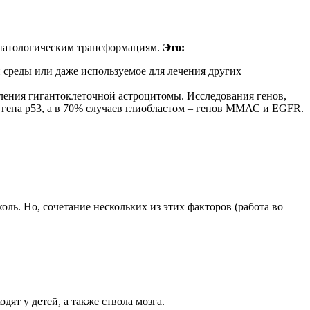
т патологическим трансформациям.
Это:
 среды или даже используемое для лечения других
вления гигантоклеточной астроцитомы. Исследования генов,
 гена р53, а в 70% случаев глиобластом – генов ММАС и EGFR.
холь. Но, сочетание нескольких из этих факторов (работа во
ят у детей, а также ствола мозга.