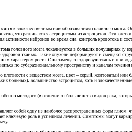
ятся к злокачественным новообразованиям головного мозга. О
понятно, что развиваются астроцитомы из астроцитов. Эти клет
ия активности нейронов во время сна, контроль кровотока и со
тома головного мозга локализуется в больших полушариях (у взр
со здоровой тканью. Такие опухоли деформируют и смещают струк
ным характером роста. Они замещают здоровую ткань и приводят
аняться по субарахноидальному пространству и каналам течения
о плотности с веществом мозга, цвет – серый, желтоватый или бл
их больных). Большинство астроцитом, хоть и злокачественные,
 особенно молодого (в отличии от большинства видов рака, кот
авляет собой одну из наиболее распространенных форм глиом, чт
ает ключевую роль в успешном лечении. Симптомы могут варьир
ачу.
цитомы зависит от её степени злокачественности, расположения