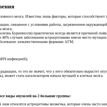
вения
головного мозга. Известны лишь факторы, которые способствую
ации, связанное с условиями работы, загрязнением окружающей
 мозга;
(болезнь Бурневилля) практически всегда является причиной поя
 в 40% случаев заболевания астроцитомами имели место мутации
аболевание злокачественными формами АГМ;
 ВИЧ инфекцией);
адиации, то это не значит, что у него обязательно вырастет опу
), может стать катализатором начала мутаций в клетках мозга.
все виды опухолей на 2 большие группы:
ним относятся астроцитомы мозжечка, которые очень часто наход