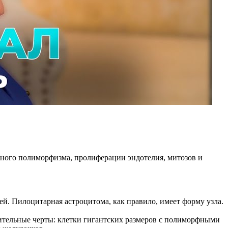
ерного полиморфизма, пролиферации эндотелия, митозов и
й. Пилоцитарная астроцитома, как правило, имеет форму узла.
ительные черты: клетки гигантских размеров с полиморфными