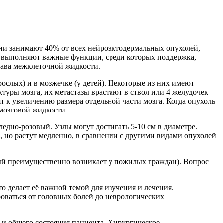
ни занимают 40% от всех нейроэктодермальных опухолей,
ки выполняют важные функции, среди которых поддержка,
става межклеточной жидкости.
ослых) и в мозжечке (у детей). Некоторые из них имеют
туры мозга, их метастазы врастают в ствол или 4 желудочек
 к увеличению размера отдельной части мозга. Когда опухоль
 мозговой жидкости.
едно-розовый. Узлы могут достигать 5-10 см в диаметре.
 но растут медленно, в сравнении с другими видами опухолей
орый преимущественно возникает у пожилых граждан). Вопрос
о делает её важной темой для изучения и лечения.
оваться от головных болей до неврологических
 и общего состояния пациента. Хирургическое