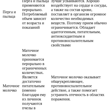
Перга и пыльца
лучше усваиваются. Хорошо
применяются
воздействует на сердце и сосуды,
перорально.
а также на состав крови,
Перга и
Потребляемый
поставляет в организм огромное
пыльца
объем зависит
количество необходимых
от возраста и
веществ. Поэтому прием обычно
показаний
ограничивается. Обладает
адаптогенным, питательным,
антиоксидантным и
противовоспалительным
свойствами
Маточное
молочко
принимается
перорально в
ограниченных
количествах.
Является
Маточное молочко оказывает
достаточно
общеукрепляющее,
Маточное
питательным
противовоспалительное
молочко
(именно
действие, а также помогает
благодаря ему
устранить отечность в областях
из личинок
поражения.
получаются
пчелы в