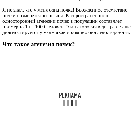
Я не знал, что у меня одна почка! Врожденное отсутствие
почки называется агенезией. Распространенность
односторонней агенезии почек в популяции составляет
примерно 1 на 1000 человек. Эта патология в два раза чаще
диагностируется у мальчиков и обычно она левосторонняя.
Что такое агенезия почек?
Агенезия почек односторонняя – это довольно редкий
врожденный порок, при котором у новорожденного
полностью отсутствует левая или правая почка. Вторая почка
при этом полностью здорова. В редких случаях данная
аномалия сочетается с другими патологиями мочеполовой
системы.
Какие бывают аномалии почек?
Добавочная почка, удвоение почек (полное и неполное).
Гипоплазия почек простая (уменьшение относительной массы
органа без нарушения структуры и функции), гипоплазия
почек диспластическая (уменьшение относительной массы
органа с нарушением структуры и функции), Ещё