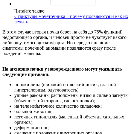
Читайте также:
Стриктуры мочеточника – почему появляются и как их
лечить
В этом случае вторая почка берет на себя до 75% функций
недостающего органа, и человек просто не чувствует какого-
либо ощутимого дискомфорта. Но нередко внешние
симптомы почечной аномалии появляются сразу после
рождения малыша.
На агенезию почки у новорожденного могут указывать
следующие признаки:
пороки лица (широкий и плоский носик, глазной
гипертелоризм, одутловатость);
ушные раковины расположены низко и сильно загнуты
(обычно с той стороны, где нет почки);
на теле избыточное количество складочек;
большой животик;
легочная гипоплазия (маленький объем дыхательных
органов);
деформации ног;
смещение положения внутренних органов.