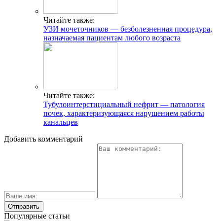
Популярные статьи
Околоушные лимфоузлы воспаление причины
Бляшки в сонной артерии лечение рассасывание
Уколы для сосудов головы и шеи
Ощущение кома в пищеводе: как устранить неприятный
дискомфорт?
Какие анализы сдать при воспалении лимфоузлов
Раковина в крови
Операция по удалению селезенки: особенности
вмешательства