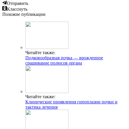
Читайте также:
Клинические проявления гипоплазии почки и
тактика лечения
Читайте также:
УЗИ мочеточников — безболезненная процедура,
назначаемая пациентам любого возраста
Читайте также:
Тубулоинтерстициальный нефрит — патология
почек, характеризующаяся нарушением работы
канальцев
Добавить комментарий