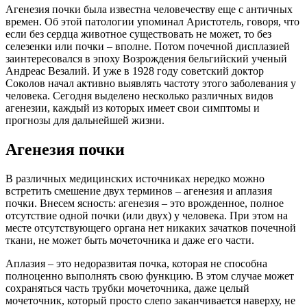
Агенезия почки была известна человечеству еще с античных
времен. Об этой патологии упоминал Аристотель, говоря, что
если без сердца животное существовать не может, то без
селезенки или почки – вполне. Потом почечной дисплазией
заинтересовался в эпоху Возрождения бельгийский ученый
Андреас Везалий. И уже в 1928 году советский доктор
Соколов начал активно выявлять частоту этого заболевания у
человека. Сегодня выделено несколько различных видов
агенезии, каждый из которых имеет свои симптомы и
прогнозы для дальнейшей жизни.
Агенезия почки
В различных медицинских источниках нередко можно
встретить смешение двух терминов – агенезия и аплазия
почки. Внесем ясность: агенезия – это врожденное, полное
отсутствие одной почки (или двух) у человека. При этом на
месте отсутствующего органа нет никаких зачатков почечной
ткани, не может быть мочеточника и даже его части.
Аплазия – это недоразвитая почка, которая не способна
полноценно выполнять свою функцию. В этом случае может
сохраняться часть трубки мочеточника, даже целый
мочеточник, который просто слепо заканчивается наверху, не