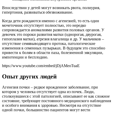
Впоследствии у детей могут возникать рвота, полиурия,
гипертония, развиваться обезвоживание.
Когда дети рождаются именно с агенезией, то есть один
мочеточник отсутствует полностью, это нередко
сопровождается аномалиями развития половых органов. У
девочек это пороки развития матки (однорогая, двурогая,
гипоплазия матки), атрезия влагалища и др. У мальчиков –
отсутствие семявыводящего протока, патологические
изменения в семенных пузырьках. В будущем это способно
привести к болям в области паха, болезненной эякуляции,
импотенции и бесплодию.
https://www.youtube.com/embed/jDjAMeoTuaE
Опыт других людей
Агенезия почки – редкое врожденное заболевание, при
котором у человека отсутствует одна из почек. Люди,
столкнувшиеся с этой патологией, описывают ее как сложное
состояние, требующее постоянного медицинского наблюдения
и особого внимания к здоровью. Несмотря на отсутствие
одной почки, большинство пациентов могут вести