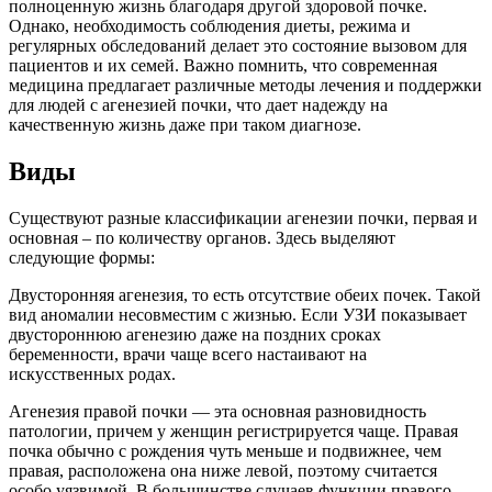
полноценную жизнь благодаря другой здоровой почке.
Однако, необходимость соблюдения диеты, режима и
регулярных обследований делает это состояние вызовом для
пациентов и их семей. Важно помнить, что современная
медицина предлагает различные методы лечения и поддержки
для людей с агенезией почки, что дает надежду на
качественную жизнь даже при таком диагнозе.
Виды
Существуют разные классификации агенезии почки, первая и
основная – по количеству органов. Здесь выделяют
следующие формы:
Двусторонняя агенезия, то есть отсутствие обеих почек. Такой
вид аномалии несовместим с жизнью. Если УЗИ показывает
двустороннюю агенезию даже на поздних сроках
беременности, врачи чаще всего настаивают на
искусственных родах.
Агенезия правой почки — эта основная разновидность
патологии, причем у женщин регистрируется чаще. Правая
почка обычно с рождения чуть меньше и подвижнее, чем
правая, расположена она ниже левой, поэтому считается
особо уязвимой. В большинстве случаев функции правого